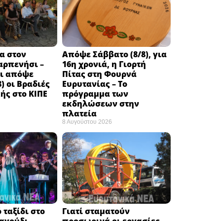
α στον
Απόψε Σάββατο (8/8), για
αρπενήσι –
16η χρονιά, η Γιορτή
αι απόψε
Πίτας στη Φουρνά
) οι Βραδιές
Ευρυτανίας – Το
ής στο ΚΙΠΕ
πρόγραμμα των
εκδηλώσεων στην
πλατεία
8 Αυγούστου 2026
 ταξίδι στο
Γιατί σταματούν
ραγούδι
προσωρινά οι εργασίες