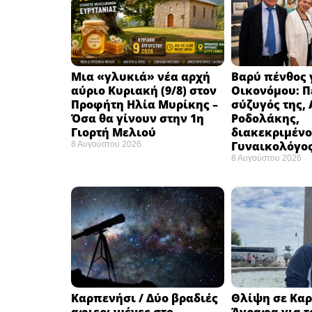
Μια «γλυκιά» νέα αρχή
Βαρύ πένθος γ
αύριο Κυριακή (9/8) στον
Οικονόμου: Π
Προφήτη Ηλία Μυρίκης –
σύζυγός της,
Όσα θα γίνουν στην 1η
Ροδολάκης,
Γιορτή Μελιού
διακεκριμένο
Γυναικολόγο
8 Αυγούστου 2026
8 Αυγούστου 2026
Καρπενήσι / Δύο βραδιές
Θλίψη σε Καρ
αφιερωμένες στο
Άγραφα για τ