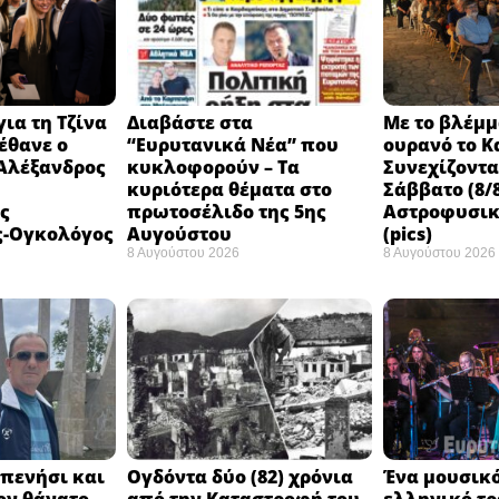
ια τη Τζίνα
Διαβάστε στα
Με το βλέμμ
έθανε ο
“Ευρυτανικά Νέα” που
ουρανό το Κ
 Αλέξανδρος
κυκλοφορούν – Τα
Συνεχίζοντ
κυριότερα θέματα στο
Σάββατο (8/8
ς
πρωτοσέλιδο της 5ης
Αστροφυσικ
ς-Ογκολόγος
Αυγούστου
(pics)
8 Αυγούστου 2026
8 Αυγούστου 2026
πενήσι και
Ογδόντα δύο (82) χρόνια
Ένα μουσικό
ον θάνατο
από την Καταστροφή του
ελληνικό τ