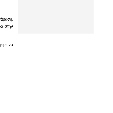
τάβαση,
ρά στην
φερε να