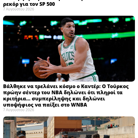
ρεκόρ για τον SP 500
7 Αυγούστου 2026
Βάλθηκε να τρελάνει κόσμο ο Καντέρ: Ο Τούρκος
πρώην σέντερ του NBA δηλώνει ότι πληροί τα
κριτήρια… συμπερίληψης και δηλώνει
υποψήφιος να παίξει στο WNBA
7 Αυγούστου 2026