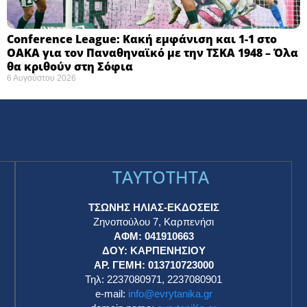
Conference League: Κακή εμφάνιση και 1-1 στο
ΟΑΚΑ για τον Παναθηναϊκό με την ΤΣΚΑ 1948 – Όλα
θα κριθούν στη Σόφια ​
6 Αυγούστου 2026
TAYTOTHTA
ΤΣΩΝΗΣ ΗΛΙΑΣ-ΕΚΔΟΣΕΙΣ
Ζηνοπούλου 7, Καρπενήσι
ΑΦΜ: 041910663
η
ΔΟΥ: ΚΑΡΠΕΝΗΣΙΟΥ
ΑΡ. ΓΕΜΗ: 013710723000
Τηλ: 2237080971, 2237080901
e-mail:
info@evrytanika.gr