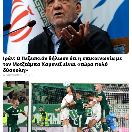
Ιράν: Ο Πεζεσκιάν δήλωσε ότι η επικοινωνία με
τον Μοτζτάμπα Χαμενεΐ είναι «τώρα πολύ
δύσκολη» ​
6 Αυγούστου 2026