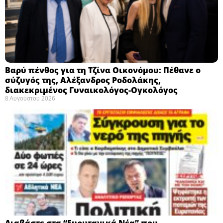
Βαρύ πένθος για τη Τζίνα Οικονόμου: Πέθανε ο
σύζυγός της, Αλέξανδρος Ροδολάκης,
διακεκριμένος Γυναικολόγος-Ογκολόγος
8 Αυγούστου 2026
Διαβάστε στα “Ευρυτανικά Νέα” που