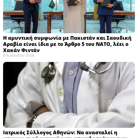
Η αμυντική συμφωνία με Πακιστάν και Σαουδική
Αραβία είναι ίδια με το Άρθρο 5 του ΝΑΤΟ, λέει ο
Χακάν Φιντάν ​
9 Αυγούστου 2026
Ιατρικός Σύλλογος Αθηνών: Να ανασταλεί η