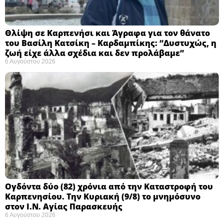
Θλίψη σε Καρπενήσι και Άγραφα για τον θάνατο
του Βασίλη Κατσίκη – Καρδαμπίκης: “Δυστυχώς, η
ζωή είχε άλλα σχέδια και δεν προλάβαμε”
6 Αυγούστου 2026
Ογδόντα δύο (82) χρόνια από την Καταστροφή του
Καρπενησίου. Την Κυριακή (9/8) το μνημόσυνο
στον Ι.Ν. Αγίας Παρασκευής
6 Αυγούστου 2026