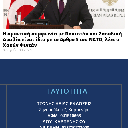
Η αμυντική συμφωνία με Πακιστάν και Σαουδική
Αραβία είναι ίδια με το Άρθρο 5 του ΝΑΤΟ, λέει ο
Χακάν Φιντάν
8 Αυγούστου 2026
TAYTOTHTA
ΤΣΩΝΗΣ ΗΛΙΑΣ-ΕΚΔΟΣΕΙΣ
Ζηνοπούλου 7, Καρπενήσι
ΑΦΜ: 041910663
η
ΔΟΥ: ΚΑΡΠΕΝΗΣΙΟΥ
ΑΡ. ΓΕΜΗ: 013710723000