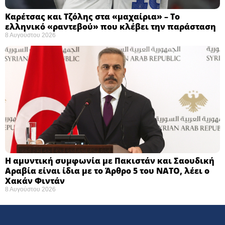
Καρέτσας και Τζόλης στα «μαχαίρια» – Το
ελληνικό «ραντεβού» που κλέβει την παράσταση
8 Αυγούστου 2026
Η αμυντική συμφωνία με Πακιστάν και Σαουδική
Αραβία είναι ίδια με το Άρθρο 5 του ΝΑΤΟ, λέει ο
Χακάν Φιντάν
8 Αυγούστου 2026