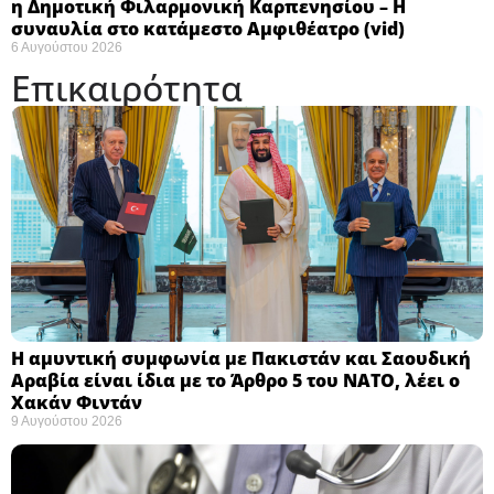
η Δημοτική Φιλαρμονική Καρπενησίου – Η
συναυλία στο κατάμεστο Αμφιθέατρο (vid)
6 Αυγούστου 2026
Επικαιρότητα
Η αμυντική συμφωνία με Πακιστάν και Σαουδική
Αραβία είναι ίδια με το Άρθρο 5 του ΝΑΤΟ, λέει ο
Χακάν Φιντάν ​
9 Αυγούστου 2026