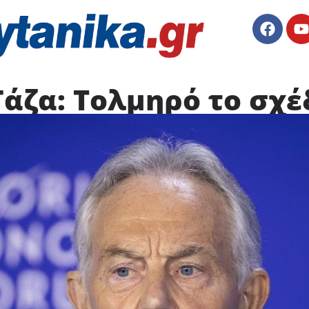
άζα: Τολμηρό το σχέ