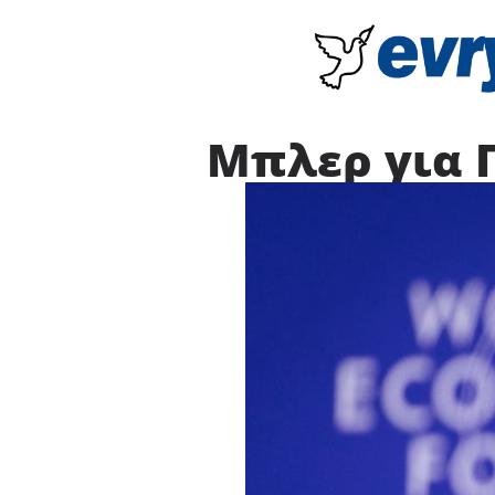
Μπλερ για Γ