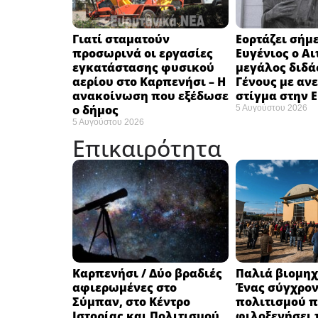
Γιατί σταματούν
Εορτάζει σήμε
προσωρινά οι εργασίες
Ευγένιος ο Αι
εγκατάστασης φυσικού
μεγάλος διδά
αερίου στο Καρπενήσι – Η
Γένους με αν
ανακοίνωση που εξέδωσε
στίγμα στην 
ο δήμος
5 Αυγούστου 2026
5 Αυγούστου 2026
Επικαιρότητα
Καρπενήσι / Δύο βραδιές
Παλιά βιομηχ
αφιερωμένες στο
Ένας σύγχρο
Σύμπαν, στο Κέντρο
πολιτισμού π
Ιστορίας και Πολιτισμού
φιλοξενήσει 