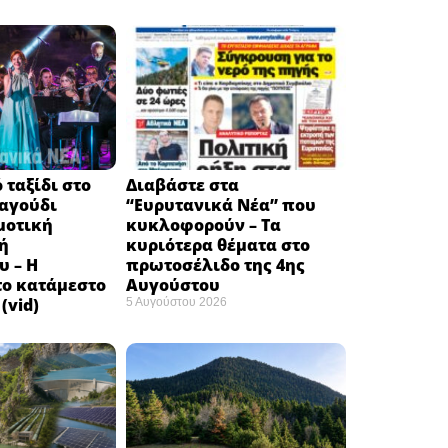
 ταξίδι στο
Διαβάστε στα
ραγούδι
“Ευρυτανικά Νέα” που
μοτική
κυκλοφορούν – Τα
ή
κυριότερα θέματα στο
υ – Η
πρωτοσέλιδο της 4ης
το κατάμεστο
Αυγούστου
(vid)
5 Αυγούστου 2026