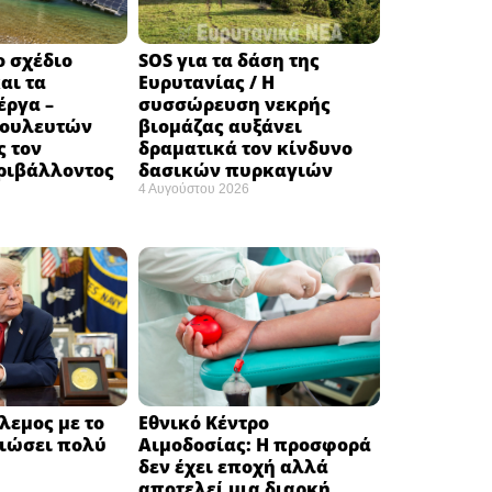
ο σχέδιο
SOS για τα δάση της
αι τα
Ευρυτανίας / Η
έργα –
συσσώρευση νεκρής
βουλευτών
βιομάζας αυξάνει
ς τον
δραματικά τον κίνδυνο
ριβάλλοντος
δασικών πυρκαγιών
4 Αυγούστου 2026
λεμος με το
Εθνικό Κέντρο
ειώσει πολύ
Αιμοδοσίας: H προσφορά
δεν έχει εποχή αλλά
αποτελεί μια διαρκή