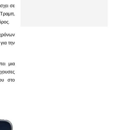
σχει σε
 Τραμπ,
δρος.
 χρόνων
για την
πει μια
έχουσες
ου στο