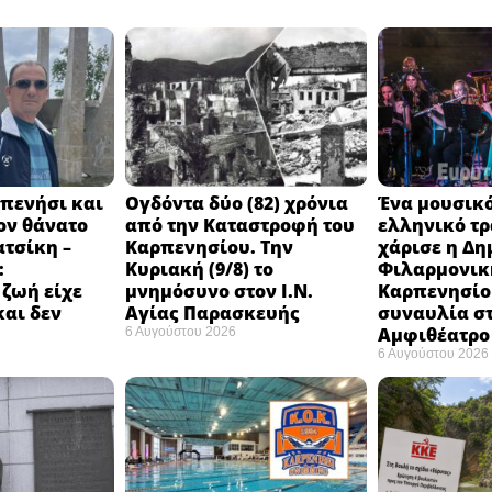
πενήσι και
Ογδόντα δύο (82) χρόνια
Ένα μουσικό
ον θάνατο
από την Καταστροφή του
ελληνικό τ
ατσίκη –
Καρπενησίου. Την
χάρισε η Δη
:
Κυριακή (9/8) το
Φιλαρμονικ
 ζωή είχε
μνημόσυνο στον Ι.Ν.
Καρπενησίο
και δεν
Αγίας Παρασκευής
συναυλία σ
Αμφιθέατρο 
6 Αυγούστου 2026
6 Αυγούστου 2026