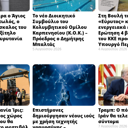
ρα ο Άγιος
Το νέο Διοικητικό
Στη Βουλή τ
τωλός, ο
Συμβούλιο του
«Εύρυτος» κ
σκαλος του
Κολυμβητικού Ομίλου
ενεργειακά 
εξίτηλο
Καρπενησίου (Κ.Ο.Κ.) –
Ερώτηση 4 
Ευρυτανία
Πρόεδρος ο Δημήτρης
του ΚΚΕ προ
Μπαλτάς
Υπουργό Πε
5 Αυγούστου 2026
4 Αυγούστου 2026
ανία Ίρις:
Επιστήμονες
Τραμπ: Ο πό
νος χώρος
δημιούργησαν νέους ιούς
Ιράν θα τελ
ου θα
με χρήση τεχνητής
σύντομα ​
το φεστιβάλ
νοημοσύνης –
7 Αυγούστου 2026