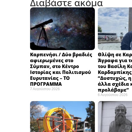
Διαβάστε ακόμα
Καρπενήσι / Δύο βραδιές
Θλίψη σε Καρ
αφιερωμένες στο
Άγραφα για τ
Σύμπαν, στο Κέντρο
του Βασίλη Κ
Ιστορίας και Πολιτισμού
Καρδαμπίκης
Ευρυτανίας – ΤΟ
“Δυστυχώς, η
ΠΡΟΓΡΑΜΜΑ
άλλα σχέδια 
προλάβαμε”
7 Αυγούστου 2026
6 Αυγούστου 2026