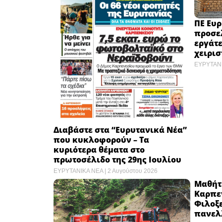
ΠΕ Ευρ
προσε
εργάτε
χειρι
ΕΥΡΥΤΑΝ
Διαβάστε στα “Ευρυτανικά Νέα”
που κυκλοφορούν – Τα
κυριότερα θέματα στο
πρωτοσέλιδο της 29ης Ιουλίου
ΕΥΡΥΤΑΝΙΚΑ ΝΕΑ
2 Αυγούστου 2026
Μαθήτρ
Καρπε
Φιλοξε
πανελ