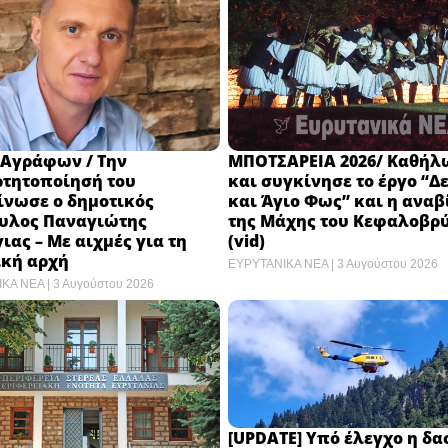
 Αγράφων / Την
ΜΠΟΤΣΑΡΕΙΑ 2026/ Καθήλ
ρτητοποίησή του
και συγκίνησε το έργο “Δ
ίνωσε ο δημοτικός
και Άγιο Φως” και η ανα
υλος Παναγιώτης
της Μάχης του Κεφαλοβρ
ιας – Με αιχμές για τη
(vid)
ική αρχή
ΕΥΡΥΤΑΝΙΚΑ ΝΕΑ
3 Αυγούστου 2026
ΙΚΑ ΝΕΑ
3 Αυγούστου 2026
[UPDATE] Υπό έλεγχο η δα