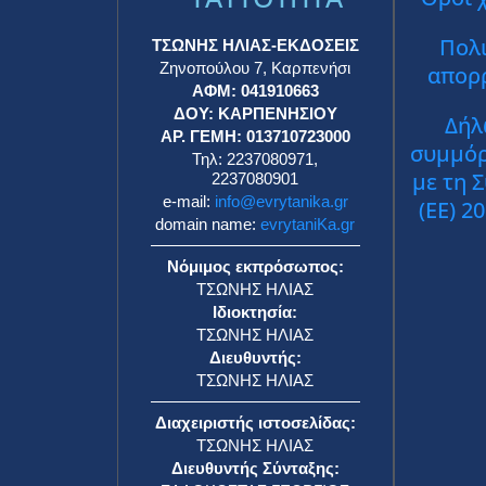
εξασφ
23χρονο τραυματία –
για τ
Μεταφέρεται στο Νοσοκομείο
του Μ
ΕΥΡΥΤΑΝΙΚΑ ΝΕΑ
29 Ιουλίου 2026
ΕΥΡΥΤΑΝ
Δήμος
Τίμησαν και φέτος τον Άγιο
απόφα
Αιμιλιανό. Διήμερες
επιστρ
εκδηλώσεις στο Κρυονέρι,
επτά (
δίπλα στον π. Αγραφιώτη
ΟΝΟΜ
ΕΥΡΥΤΑΝΙΚΑ ΝΕΑ
29 Ιουλίου 2026
ΕΥΡΥΤΑΝ