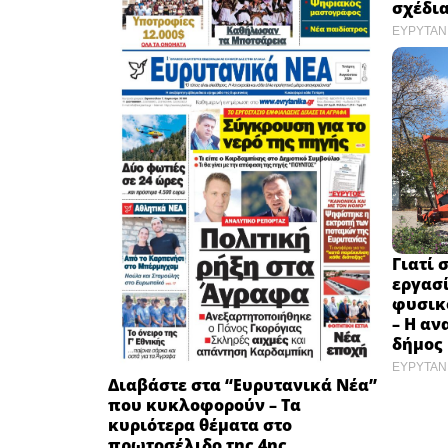
σχέδια
ΕΥΡΥΤΑΝ
Γιατί 
εργασ
φυσικ
– Η αν
δήμος
ΕΥΡΥΤΑΝ
Διαβάστε στα “Ευρυτανικά Νέα”
που κυκλοφορούν – Τα
κυριότερα θέματα στο
πρωτοσέλιδο της 4ης