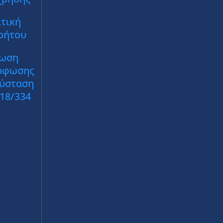
31 Ιουλίου – Θεατρική σύ
άλισαν την πρόκρισή τους
ΔΗΠΕΘΕ Ρούμελης & ΔΗΠΕ
ο Ευρωπαϊκό Πρωτάθλημα
Βόλου
πέρμιγχαμ!
ΕΥΡΥΤΑΝΙΚΑ ΝΕΑ
29 Ιουλίου 2026
ΙΚΑ ΝΕΑ
29 Ιουλίου 2026
 Καρπενησίου / Με
ΠΕ Ευρυτανίας / Παράταση
ση δικαστηρίου
έτους για 10 εργαζομένου
έφουν στις θέσεις τους
συνεχίσουν μέσω του
7) συμβασιούχοι – ΤΑ
προγράμματος ανέργων 5
ΑΤΑ
ετών
ΙΚΑ ΝΕΑ
28 Ιουλίου 2026
ΕΥΡΥΤΑΝΙΚΑ ΝΕΑ
28 Ιουλίου 2026