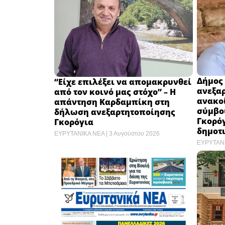
Δήμος
“Είχε επιλέξει να απομακρυνθεί
ανεξα
από τον κοινό μας στόχο” – Η
ανακο
απάντηση Καρδαμπίκη στη
σύμβο
δήλωση ανεξαρτητοποίησης
Γκορόγ
Γκορόγια
δημοτ
ΕΥΡΥΤΑΝΙΚΑ ΝΕΑ
3 Αυγούστου 2026
ΕΥΡΥΤΑΝ