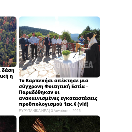
α δάση
ική η
Το Καρπενήσι απέκτησε μια
σύγχρονη Φοιτητική Εστία –
Παραδόθηκαν οι
ανακαινισμένες εγκαταστάσεις
προϋπολογισμού 1εκ.€ (vid)
ΕΥΡΥΤΑΝΙΚΑ ΝΕΑ
3 Αυγούστου 2026