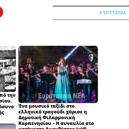
ΕΥΡΥΤΑΝΙΑ
από την
σίου.
Ένα μουσικό ταξίδι στο
μόσυνο
ελληνικό τραγούδι χάρισε η
ής
Δημοτική Φιλαρμονική
Καρπενησίου – Η συναυλία στο
κατάμεστο Αμφιθέατρο (vid)