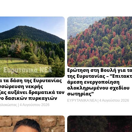
Ερώτηση στη Βουλή για τ
της Ευρυτανίας – “Eπιτακτ
α τα δάση της Ευρυτανίας
άμεση ενεργοποίηση
υσσώρευση νεκρής
ολοκληρωμένου σχεδίου
ας αυξάνει δραματικά τον
σωτηρίας”
νο δασικών πυρκαγιών
ΕΥΡΥΤΑΝΙΚΑ ΝΕΑ
4 Αυγούστου 2026
Ζαλοκώστας
4 Αυγούστου 2026