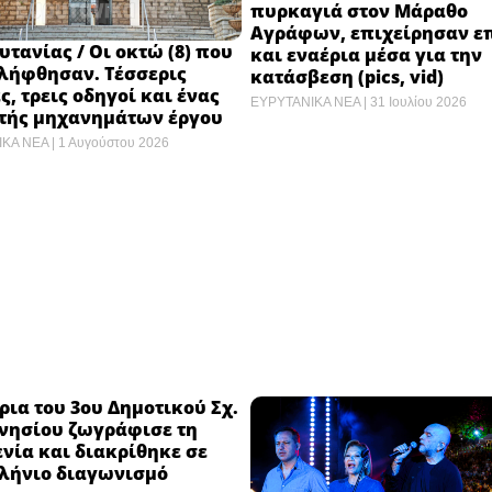
πυρκαγιά στον Μάραθο
Αγράφων, επιχείρησαν ε
υτανίας / Οι οκτώ (8) που
και εναέρια μέσα για την
λήφθησαν. Τέσσερις
κατάσβεση (pics, vid)
ς, τρεις οδηγοί και ένας
ΕΥΡΥΤΑΝΙΚΑ ΝΕΑ
31 Ιουλίου 2026
στής μηχανημάτων έργου
ΙΚΑ ΝΕΑ
1 Αυγούστου 2026
ια του 3ου Δημοτικού Σχ.
νησίου ζωγράφισε τη
νία και διακρίθηκε σε
λήνιο διαγωνισμό