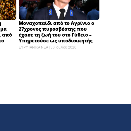
Μοναχοπαίδι από το Αγρίνιο ο
η
27χρονος πυροσβέστης που
ωμα
έχασε τη ζωή του στο Γύθειο –
, από
Υπηρετούσε ως υποδιοικητής
το
ΕΥΡΥΤΑΝΙΚΑ ΝΕΑ
30 Ιουλίου 2026
αντας»
“AΓΩΝΑΣ ΖΩΗΣ” / Απόψε η
σκευή
συναυλία-αφιέρωμα στον