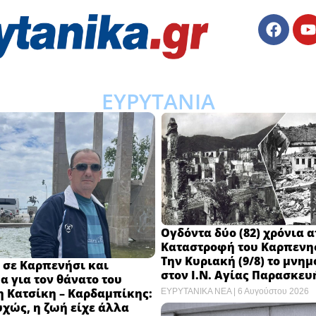
ΕΥΡΥΤΑΝΙΑ
Ογδόντα δύο (82) χρόνια 
Καταστροφή του Καρπενη
Την Κυριακή (9/8) το μνη
 σε Καρπενήσι και
στον Ι.Ν. Αγίας Παρασκευ
 για τον θάνατο του
η Κατσίκη – Καρδαμπίκης:
ΕΥΡΥΤΑΝΙΚΑ ΝΕΑ
6 Αυγούστου 2026
χώς, η ζωή είχε άλλα