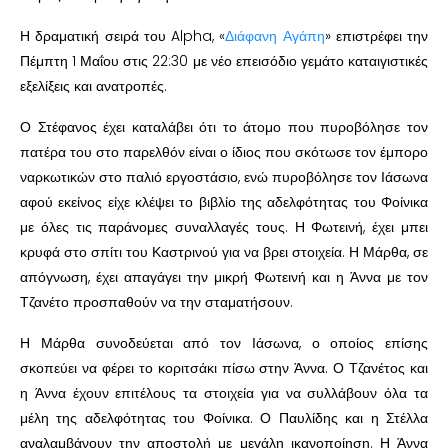
Η δραματική σειρά του Alpha, «
Διάφανη Αγάπη
» επιστρέφει την
Πέμπτη 1 Μαΐου στις 22:30 με νέο επεισόδιο γεμάτο καταιγιστικές
εξελίξεις και ανατροπές.
Ο Στέφανος έχει καταλάβει ότι το άτομο που πυροβόλησε τον
πατέρα του στο παρελθόν είναι ο ίδιος που σκότωσε τον έμπορο
ναρκωτικών στο παλιό εργοστάσιο, ενώ πυροβόλησε τον Ιάσωνα
αφού εκείνος είχε κλέψει το βιβλίο της αδελφότητας του Φοίνικα
με όλες τις παράνομες συναλλαγές τους. Η Φωτεινή, έχει μπει
κρυφά στο σπίτι του Καστρινού για να βρει στοιχεία. Η Μάρθα, σε
απόγνωση, έχει απαγάγει την μικρή Φωτεινή και η Άννα με τον
Τζανέτο προσπαθούν να την σταματήσουν.
Η Μάρθα συνοδεύεται από τον Ιάσωνα, ο οποίος επίσης
σκοπεύει να φέρει το κοριτσάκι πίσω στην Άννα. Ο Τζανέτος και
η Άννα έχουν επιτέλους τα στοιχεία για να συλλάβουν όλα τα
μέλη της αδελφότητας του Φοίνικα. Ο Παυλίδης και η Στέλλα
αναλαμβάνουν την αποστολή με μεγάλη ικανοποίηση. Η Άννα