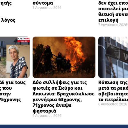
νητής
σύντομα ​
δεν έχει επ
αποτελεί μι
7 Αυγούστου 2026
ή
θετική συνε
 λόγος
επιλογή ​
7 Αυγούστου 2026
ΔΕ για τους
Δύο συλλήψεις για τις
Κόπωση της 
ς που
φωτιές σε Σκύρο και
μετά τα ρεκ
στην
Λακωνία: Βραχυκύκλωσε
αβεβαιότητα
75χρονης
γεννήτρια 63χρονης,
το πετρέλαι
71χρονος άναψε
6 Αυγούστου 2026
ψησταριά
6 Αυγούστου 2026