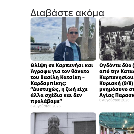
Διαβάστε ακόμα
Θλίψη σε Καρπενήσι και
Ογδόντα δύο (
Άγραφα για τον θάνατο
από την Κατα
του Βασίλη Κατσίκη –
Καρπενησίου.
Καρδαμπίκης:
Κυριακή (9/8)
“Δυστυχώς, η ζωή είχε
μνημόσυνο στ
άλλα σχέδια και δεν
Αγίας Παρασ
προλάβαμε”
6 Αυγούστου 2026
6 Αυγούστου 2026