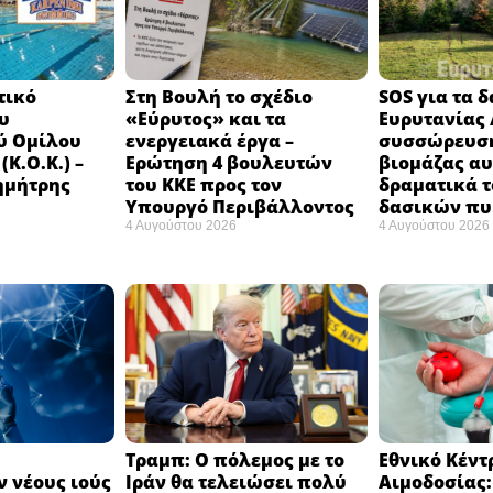
τικό
Στη Βουλή το σχέδιο
SOS για τα 
υ
«Εύρυτος» και τα
Ευρυτανίας 
ύ Ομίλου
ενεργειακά έργα –
συσσώρευση
Κ.Ο.Κ.) –
Ερώτηση 4 βουλευτών
βιομάζας αυ
ημήτρης
του ΚΚΕ προς τον
δραματικά τ
Υπουργό Περιβάλλοντος
δασικών π
4 Αυγούστου 2026
4 Αυγούστου 2026
Τραμπ: Ο πόλεμος με το
Εθνικό Κέντ
 νέους ιούς
Ιράν θα τελειώσει πολύ
Αιμοδοσίας