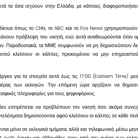
κετά τα όσα ισχύουν στην Ελλάδα, με κάποιες διαφοροποιήσε
δίκτυα όπως το CNN, το ABC και το Fox News χρησιμοποιούν 
κάνουν πρόβλεψη του νικητή, ενώ αυτά αναθεωρούνται όταν αρ
ων. Παραδοσιακά, τα ΜΜΕ συμφωνούν να μη δημοσιεύσουν δ
ροτού κλείσουν οι κάλπες, προκειμένου να μην επηρεαστο
ργκο για τα στοιχεία αυτά έως τις 17:00 (Eastern Time/ με
έρας των εκλογών. Την επόμενη ώρα αρχίζουν να δημοσιε
ραφικές πληροφορίες για τους ψηφοφόρους.
δεν επιτρέπεται να προβλέπουν τον νικητή όσο ακόμα συνεχί
τελέσματα δημοσιεύονται αφού κλείσουν οι κάλπες σε κάθε πολι
ούνται μόνο σε εκλογικά τμήματα, αλλά και τηλεφωνικά, μέσω μη
it polls έγιναν και εβδομάδες πριν από την ημέρα των εκλο