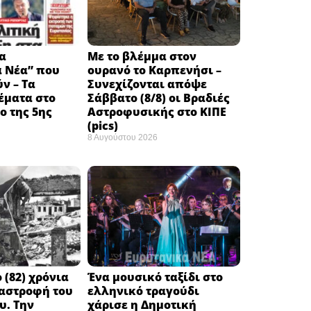
α
Με το βλέμμα στον
ά Νέα” που
ουρανό το Καρπενήσι –
ν – Τα
Συνεχίζονται απόψε
έματα στο
Σάββατο (8/8) οι Βραδιές
 της 5ης
Αστροφυσικής στο ΚΙΠΕ
(pics)
8 Αυγούστου 2026
 (82) χρόνια
Ένα μουσικό ταξίδι στο
ταστροφή του
ελληνικό τραγούδι
υ. Την
χάρισε η Δημοτική