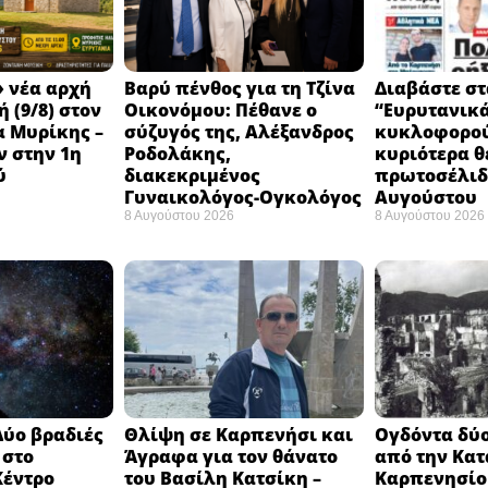
 νέα αρχή
Βαρύ πένθος για τη Τζίνα
Διαβάστε στ
 (9/8) στον
Οικονόμου: Πέθανε ο
“Ευρυτανικ
 Μυρίκης –
σύζυγός της, Αλέξανδρος
κυκλοφορού
ν στην 1η
Ροδολάκης,
κυριότερα θ
ύ
διακεκριμένος
πρωτοσέλιδο
Γυναικολόγος-Ογκολόγος
Αυγούστου
8 Αυγούστου 2026
8 Αυγούστου 2026
Δύο βραδιές
Θλίψη σε Καρπενήσι και
Ογδόντα δύο
 στο
Άγραφα για τον θάνατο
από την Κα
Κέντρο
του Βασίλη Κατσίκη –
Καρπενησίο