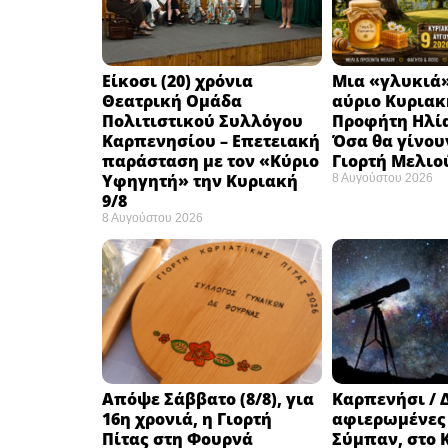
Eίκοσι (20) χρόνια
Μια «γλυκιά»
Θεατρική Ομάδα
αύριο Κυριακή
Πολιτιστικού Συλλόγου
Προφήτη Ηλία
Καρπενησίου – Επετειακή
Όσα θα γίνου
παράσταση με τον «Κύριο
Γιορτή Μελιο
Υφηγητή» την Κυριακή
8 Αυγούστου 2026
9/8
8 Αυγούστου 2026
Απόψε Σάββατο (8/8), για
Καρπενήσι / 
16η χρονιά, η Γιορτή
αφιερωμένες
Πίτας στη Φουρνά
Σύμπαν, στο 