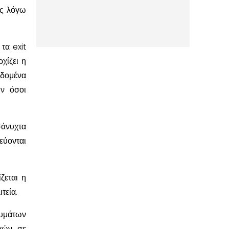
ις λόγω
τα exit
χίζει η
εδομένα
ύν όσοι
σάνυχτα
ύονται
ζεται η
τεία.
νυμάτων
γών, σε