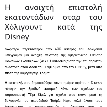
Η ανοιχτή επιστολή
εκατοντάδων σταρ του
Χόλιγουντ κατά της
Disney
Νωρίτερα, περισσότεροι από 400 αστέρες του Χόλιγουντ
υπέγραψαν μια ανοιχτή επιστολή της Αμερικανικής Ένωσης
Πολιτικών Ελευθεριών (ACLU) καταδικάζοντας την επ’ αόριστον
αναστολή στου σόου του Τζίμι Κίμελ από την Disney, μετά από
πίεση της κυβέρνησης Τραμπ.
Η επιστολή, που δημοσιεύθηκε πέντε ημέρες αφότου η Disney
«έκοψε» την βραδινή εκπομπή λόγω των σχολίων του
παρουσιαστή Τζίμι Κίμελ για σχόλια που έκανε μετά τη
δολοφονία του ακροδεξιού Τσάρλι Κερκ, καλεί όλους τους
Αμερικανούς να υπερασπιστούν το δικαίωμά τους να