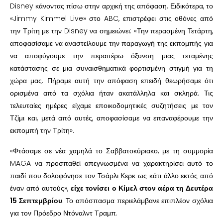
Disney κάνοντας πίσω στην αρχική της απόφαση. Ειδικότερα, το
«Jimmy Kimmel Live» στο ABC, επιστρέφει στις οθόνες από
την Τρίτη με την Disney να σημειώνει: «Την περασμένη Τετάρτη,
αποφασίσαμε να αναστείλουμε την παραγωγή της εκπομπής για
να αποφύγουμε την περαιτέρω όξυνση μιας τεταμένης
κατάστασης σε μια συναισθηματικά φορτισμένη στιγμή για τη
χώρα μας. Πήραμε αυτή την απόφαση επειδή θεωρήσαμε ότι
ορισμένα από τα σχόλια ήταν ακατάλληλα και σκληρά. Τις
τελευταίες ημέρες είχαμε εποικοδομητικές συζητήσεις με τον
Τζίμι και, μετά από αυτές, αποφασίσαμε να επαναφέρουμε την
εκπομπή την Τρίτη».
«Φτάσαμε σε νέα χαμηλά το Σαββατοκύριακο, με τη συμμορία
MAGA να προσπαθεί απεγνωσμένα να χαρακτηρίσει αυτό το
παιδί που δολοφόνησε τον Τσάρλι Κερκ ως κάτι άλλο εκτός από
έναν από αυτούς»,
είχε τονίσει ο Κίμελ στον αέρα τη Δευτέρα
15 Σεπτεμβρίου
. Το απόσπασμα περιελάμβανε επιπλέον σχόλια
για τον Πρόεδρο Ντόναλντ Τραμπ.