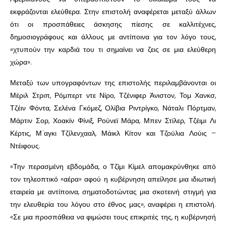
εκφράζονται ελεύθερα. Στην επιστολή αναφέρεται μεταξύ άλλων
ότι οι προσπάθειες άσκησης πίεσης σε καλλιτέχνες,
δημοσιογράφους και άλλους με αντίποινα για τον λόγο τους,
«χτυπούν την καρδιά του τι σημαίνει να ζεις σε μια ελεύθερη
χώρα».
Μεταξύ των υπογραφόντων της επιστολής περιλαμβάνονται οι
Μέριλ Στριπ, Ρόμπερτ ντε Νίρο, Τζένιφερ Άνιστον, Τομ Χανκσ,
Τζέιν Φόντα, Σελένα Γκόμεζ, Ολίβια Ριντρίγκο, Νάταλι Πόρτμαν,
Μάρτιν Σορ, Χοακίν Φίνιξ, Ρούνεϊ Μάρα, Μπεν Στίλερ, Τζέιμι Λι
Κέρτις, Μ¨αγκι Τζίλενχααλ, Μάικλ Κίτον και Τζούλια Λούις –
Ντέιφους.
«Την περασμένη εβδομάδα, ο Τζίμι Κίμελ απομακρύνθηκε από
τον τηλεοπτικό «αέρα» αφού η κυβέρνηση απείλησε μια ιδιωτική
εταιρεία με αντίποινα, σηματοδοτώντας μια σκοτεινή στιγμή για
την ελευθερία του λόγου στο έθνος μας», αναφέρει η επιστολή.
«Σε μια προσπάθεια να φιμώσει τους επικριτές της, η κυβέρνησή