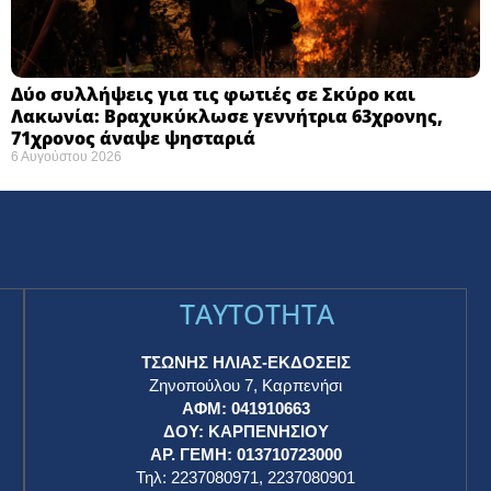
Δύο συλλήψεις για τις φωτιές σε Σκύρο και
Λακωνία: Βραχυκύκλωσε γεννήτρια 63χρονης,
71χρονος άναψε ψησταριά
6 Αυγούστου 2026
TAYTOTHTA
ΤΣΩΝΗΣ ΗΛΙΑΣ-ΕΚΔΟΣΕΙΣ
Ζηνοπούλου 7, Καρπενήσι
ΑΦΜ: 041910663
η
ΔΟΥ: ΚΑΡΠΕΝΗΣΙΟΥ
ΑΡ. ΓΕΜΗ: 013710723000
Τηλ: 2237080971, 2237080901