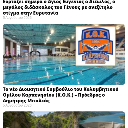
Εορτάζει σήμερα ο Άγιος Ευγένιος ο Αιτωλός, ο
μεγάλος διδάσκαλος του Γένους με ανεξίτηλο
στίγμα στην Ευρυτανία
5 Αυγούστου 2026
Το νέο Διοικητικό Συμβούλιο του Κολυμβητικού
Ομίλου Καρπενησίου (Κ.Ο.Κ.) – Πρόεδρος ο
Δημήτρης Μπαλτάς
5 Αυγούστου 2026