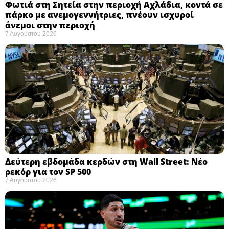
Φωτιά στη Σητεία στην περιοχή Αχλάδια, κοντά σε
πάρκο με ανεμογεννήτριες, πνέουν ισχυροί
άνεμοι στην περιοχή
7 Αυγούστου 2026
Δεύτερη εβδομάδα κερδών στη Wall Street: Νέο
ρεκόρ για τον SP 500
7 Αυγούστου 2026