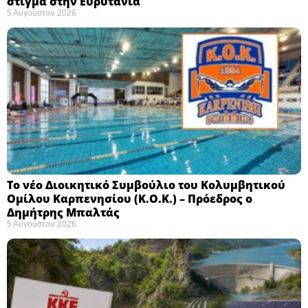
στίγμα στην Ευρυτανία
5 Αυγούστου 2026
Το νέο Διοικητικό Συμβούλιο του Κολυμβητικού
Ομίλου Καρπενησίου (Κ.Ο.Κ.) – Πρόεδρος ο
Δημήτρης Μπαλτάς
5 Αυγούστου 2026