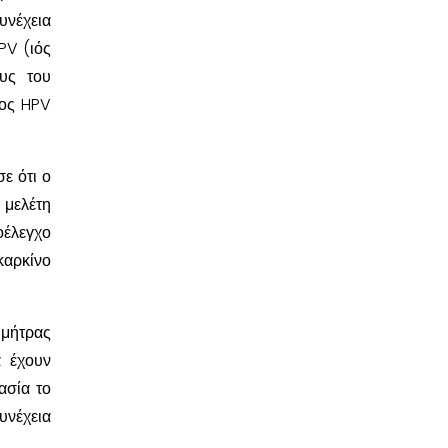
υνέχεια
PV (ιός
υς του
χος HPV
ε ότι ο
 μελέτη
οέλεγχο
καρκίνο
 μήτρας
ά έχουν
ασία το
υνέχεια