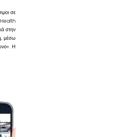
σιμοι σε
 Health
κά στην
ή, μέσω
υνο». Η