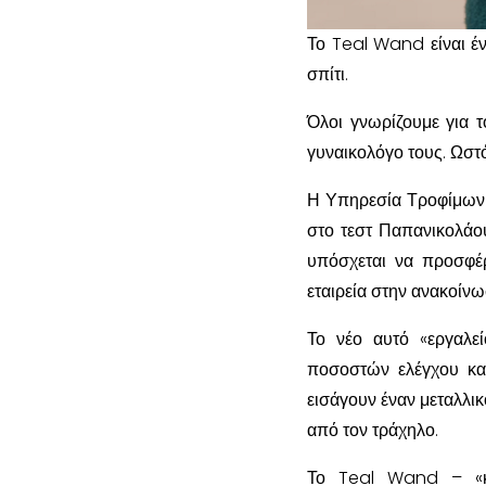
Το Teal Wand είναι έν
σπίτι.
Όλοι γνωρίζουμε για 
γυναικολόγο τους. Ωστόσ
Η Υπηρεσία Τροφίμων 
στο τεστ Παπανικολάου
υπόσχεται να προσφέρ
εταιρεία στην ανακοίνω
Το νέο αυτό «εργαλε
ποσοστών ελέγχου καθ
εισάγουν έναν μεταλλικ
από τον τράχηλο.
Το Teal Wand – «κα