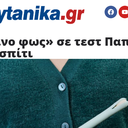
ινο φως» σε τεστ Πα
 σπίτι