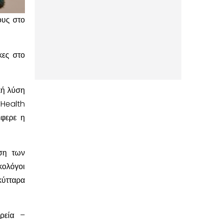
ους στο
κες στο
κή λύση
 Health
έφερε η
ση των
κολόγοι
κύτταρα
ρεία –