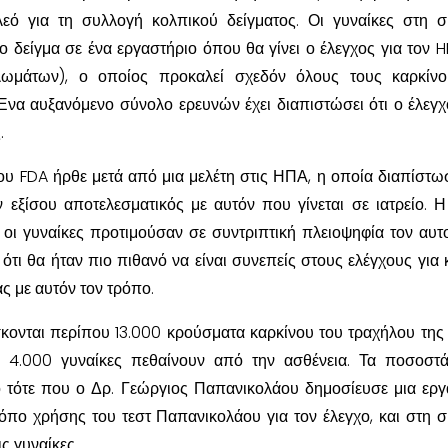
λεό για τη συλλογή κολπικού δείγματος. Οι γυναίκες στη σ
ο δείγμα σε ένα εργαστήριο όπου θα γίνει ο έλεγχος για τον H
ωμάτων), ο οποίος προκαλεί σχεδόν όλους τους καρκίνο
Ένα αυξανόμενο σύνολο ερευνών έχει διαπιστώσει ότι ο έλεγ
.
υ FDA ήρθε μετά από μια μελέτη στις ΗΠΑ, η οποία διαπίστωσ
ν εξίσου αποτελεσματικός με αυτόν που γίνεται σε ιατρείο. Η
 οι γυναίκες προτιμούσαν σε συντριπτική πλειοψηφία τον αυτ
ότι θα ήταν πιο πιθανό να είναι συνεπείς στους ελέγχους για 
ς με αυτόν τον τρόπο.
κονται περίπου 13.000 κρούσματα καρκίνου του τραχήλου της
ό 4.000 γυναίκες πεθαίνουν από την ασθένεια. Τα ποσοστ
ό τότε που ο Δρ. Γεώργιος Παπανικολάου δημοσίευσε μια εργ
ρόπο χρήσης του τεστ Παπανικολάου για τον έλεγχο, και στη σ
ις γυναίκες.