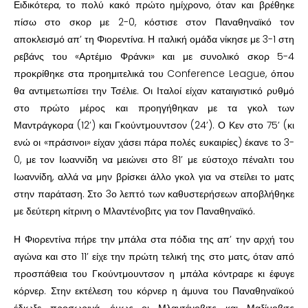
Ειδικότερα, το πολύ κακό πρώτο ημίχρονο, όταν και βρέθηκε
πίσω στο σκορ με 2-0, κόστισε στον Παναθηναϊκό τον
αποκλεισμό απ’ τη Φιορεντίνα. Η ιταλική ομάδα νίκησε με 3-1 στη
ρεβάνς του «Αρτέμιο Φράνκι» και με συνολικό σκορ 5-4
προκρίθηκε στα προημιτελικά του Conference League, όπου
θα αντιμετωπίσει την Τσέλιε. Οι Ιταλοί είχαν καταιγιστικό ρυθμό
στο πρώτο μέρος και προηγήθηκαν με τα γκολ των
Μαντράγκορα (12’) και Γκούντμουντσον (24’). Ο Κεν στο 75’ (κι
ενώ οι «πράσινοι» είχαν χάσει πάρα πολές ευκαιρίες) έκανε το 3-
0, με τον Ιωαννίδη να μειώνει στο 81’ με εύστοχο πέναλτι του
Ιωαννίδη, αλλά να μην βρίσκει άλλο γκολ για να στείλει το ματς
στην παράταση. Στο 3ο λεπτό των καθυστερήσεων αποβλήθηκε
με δεύτερη κίτρινη ο Μλαντένοβιτς για τον Παναθηναϊκό.
Η Φιορεντίνα πήρε την μπάλα στα πόδια της απ’ την αρχή του
αγώνα και στο 11’ είχε την πρώτη τελική της στο ματς, όταν από
προσπάθεια του Γκούντμουντσον η μπάλα κόντραρε κι έφυγε
κόρνερ. Στην εκτέλεση του κόρνερ η άμυνα του Παναθηναϊκού