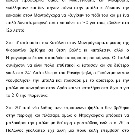
έδιωξε προσωρινά, όμως οι Μλαντένοβιτς και Μαξίμοβιτς
«κόλλησαν» και δεν πήγαν πάνω στην μπάλα κι έδωσαν την
ευκαιρία στον Μαντράγκορα να «ζυγίσει» το πόδι του και με ένα
πολύ δυνατό, μακρινό σουτ να κάνει το 1-0 για τους «βιόλα» στο
12ο λεπτό.
Στο 16’ από ασίστ του Κατάλντι στον Μαντράγκορα, ο μέσος της
Φιορεντίνα βρέθηκε σε θέση βολής κι «εκτέλεσε», αλλά ο
Ντραγκόφσκι έκανε σπουδαία απόκρουση σε κόρνερ. Οι Ιταλοί
συνέχισαν να είναι πολύ επιθετικοί κι έφτασαν και σε δεύτερο
γκολ στο 24’. Από κλέψιμο του Ρανιέρι ψηλά, ο Γκούντμουντσον
«κουβάλησε» την μπάλα και πλάσαρε με το αριστερό, με την
μπάλα να κοντράρει στον Αράο και να καταλήγει στα δίχτυα για
το 2-0 της Φιορεντίνα.
Στο 26’ από νέο λάθος των «πράσινων» ψηλά, ο Κεν βρέθηκε
στην περιοχή και πλάσαρε, όμως ο Ντραγκόφσκι μπόρεσε να
μπλοκάρει την μπάλα με δεύτερη προσπάθεια, ενώ στο 29’ ο
Πολωνός γκολκίπερ είχε άλλη μία πολύ καλή επέμβαση στο