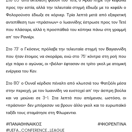
Στο 65’ από εκτέλεση φάουλ του Τετέ, ο Αράο πήρε την κεφαλιά
προς την εστία, αλλά την τελευταία στιγμή έδιωξε με το κεφάλι ο
Φολορούνσο έδιωξε σε κόρνερ. Τρία λεπτά μετά από εξαιρετική
αντεπίθεση των «πράσινων» ο Ιωαννίδης έστρωσε προς τον Τετέ
που πλάσαρε, αλλά η προσπάθεά του κόπηκε πάνω στη γραμμή
απ’ τον Ρανιέρι.
Στο 73’ ο Γκόσενς πρόλαβε την τελευταία στιγμή τον Βαγιαννίδη
που ήταν έτοιμος να σκοράρει, ενώ στο 75’ κόντρα στη ροή που
είχε πάρει ο αγώνας, οι «βιόλα» έφτασαν σε τρίτο γκολ με ατομική
ενέργεια του Κεν.
Στο 80’ ο Ουναΐ κέρδισε πέναλτι από κλωτσιά του Φατζιόλι μέσα
στην περιοχή, με τον Ιωαννίδη να ευστοχεί απ’ την άσπρη βούλα
και να μειώνει σε 3-1. Στα λεπτά που απέμεναν, ωστόσο, οι
«πράσινοι» δεν μπόρεσαν να βρουν άλλο γκολ και το ευρωπαϊκό
ταξίδι τους σταμάτησε στη Φλωρεντια.
#ΠΑΝΑΘΗΝΑΙΚΟΣ #ΦΙΟΡΕΝΤΙΝΑ
#UEFA_CONFERENCE_LEAGUE