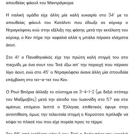
απευθείας φάουλ του Μαντράγκορα.
Η ιταλική ομάδα είχε άλλη μία καλή ευκαιρία στο 34’ με το
απευθείας φάουλ του Κατάλντι που έδιωξε σε κόρνερ ο
Ντραγκόφσκι, ενώ στην εξέλιξη της φάσης μετά την εκτέλεση του
κόρνερ, ο Κεν πήρε την κεφαλιά αλλά η μπάλα πέρασε ελάχιστα
άουτ.
Στο 41’ ο Παναθηναϊκός είχε την πρώτη καλή στιγμή του στο
παιχνίδι, με ένα σουτ του Τετέ έξω απ’ την περιοχή που πέρασε
λίγο άουτ, ενώ στο 45’ ο Ντραγκόφσκι έκανε άλλη μία σπουδαία
επέμβαση στο τετ-α-τετ του Κεν.
Ο Ρουί Βιτόρια άλλαξε το σύστημα σε 3-4-1-2 (με δεξιό στόπερ
τον Μαξίμοβιτς) μετά την είσοδο του Ιωαννίδη στο 57’ και στο
αμέσως επόμενο λεπτό ο Έλληνας επιθετικός έφυγε στην
αντεπίθεση, όμως την τελευταία στιγμή ο Κομούτσο πρόλαβε να
κόψει το πλασέ του που είχε πορεία προς το τέρμα.