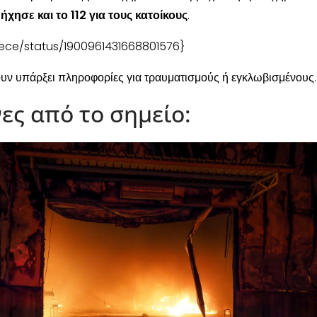
ώ
ήχησε και το 112 για τους κατοίκους
.
eece/status/1900961431668801576}
ουν υπάρξει πληροφορίες για τραυματισμούς ή εγκλωβισμένους.
νες από το σημείο: