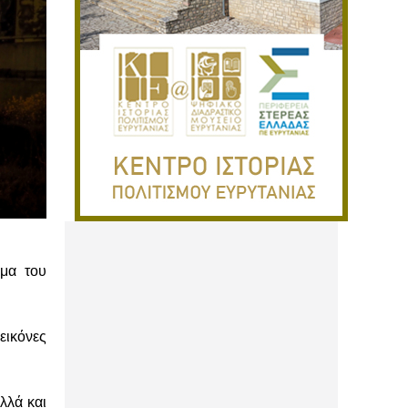
μα του
εικόνες
λλά και