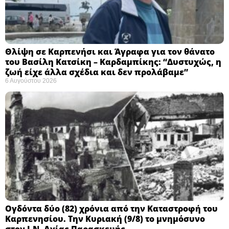
Θλίψη σε Καρπενήσι και Άγραφα για τον θάνατο
του Βασίλη Κατσίκη – Καρδαμπίκης: “Δυστυχώς, η
ζωή είχε άλλα σχέδια και δεν προλάβαμε”
6 Αυγούστου 2026
Ογδόντα δύο (82) χρόνια από την Καταστροφή του
Καρπενησίου. Την Κυριακή (9/8) το μνημόσυνο
στον Ι.Ν. Αγίας Παρασκευής