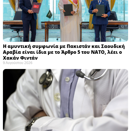
Η αμυντική συμφωνία με Πακιστάν και Σαουδική
Αραβία είναι ίδια με το Άρθρο 5 του ΝΑΤΟ, λέει ο
Χακάν Φιντάν ​
9 Αυγούστου 2026