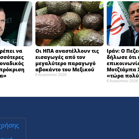
ρέπει να
Οι ΗΠΑ αναστέλλουν τις
Ιράν: Ο Πεζ
σσότερες
εισαγωγές από τον
δήλωσε ότι 
Μοναδικός
μεγαλύτερο παραγωγό
επικοινωνία
 πρόκριση
αβοκάντο του Μεξικού ​
Μοτζτάμπα Χ
α» ​
«τώρα πολύ
6 Αυγούστου 2026
6 Αυγούστου 2026
χρήσης