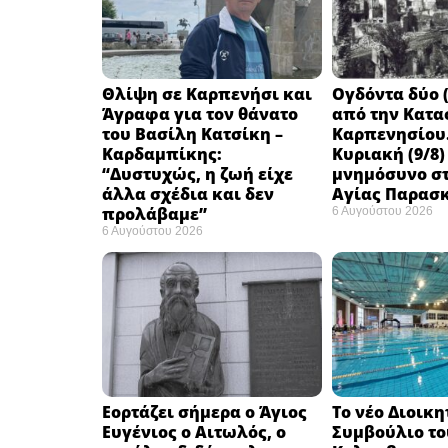
Θλίψη σε Καρπενήσι και
Ογδόντα δύο (
Άγραφα για τον θάνατο
από την Κατα
του Βασίλη Κατσίκη –
Καρπενησίου.
Καρδαμπίκης:
Κυριακή (9/8)
“Δυστυχώς, η ζωή είχε
μνημόσυνο στ
άλλα σχέδια και δεν
Αγίας Παρασ
προλάβαμε”
6 Αυγούστου 2026
6 Αυγούστου 2026
Εορτάζει σήμερα ο Άγιος
Το νέο Διοικη
Ευγένιος ο Αιτωλός, ο
Συμβούλιο το