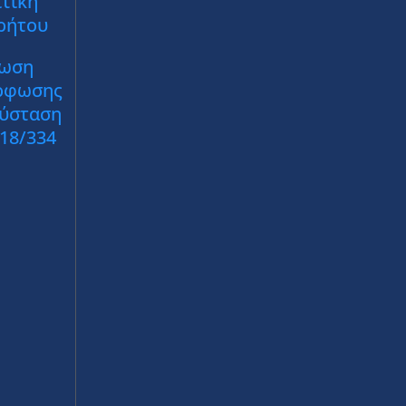
τική
ρήτου
ωση
ρφωσης
Σύσταση
018/334