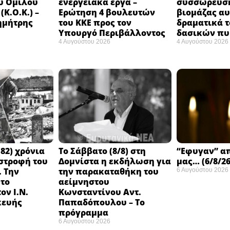
ύ Ομίλου
ενεργειακά έργα –
συσσώρευση
Κ.Ο.Κ.) –
Ερώτηση 4 βουλευτών
βιομάζας αυ
ημήτρης
του ΚΚΕ προς τον
δραματικά τ
Υπουργό Περιβάλλοντος
δασικών π
4 Αυγούστου 2026
4 Αυγούστου 2026
82) χρόνια
Το Σάββατο (8/8) στη
“Εφυγαν” α
στροφή του
Δομνίστα η εκδήλωση για
μας… (6/8/26
 Την
την παρακαταθήκη του
6 Αυγούστου 2026
 το
αείμνηστου
ον Ι.Ν.
Κωνσταντίνου Αντ.
κευής
Παπαδόπουλου – Το
πρόγραμμα
6 Αυγούστου 2026