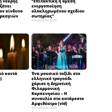
 νεκρής
“Eπιτακτική η άμεση
ξάνει
ενεργοποίηση
ον κίνδυνο
ολοκληρωμένου σχεδίου
υρκαγιών
σωτηρίας”
4 Αυγούστου 2026
πό κοντά
Ένα μουσικό ταξίδι στο
)
ελληνικό τραγούδι
χάρισε η Δημοτική
Φιλαρμονική
Καρπενησίου – Η
συναυλία στο κατάμεστο
Αμφιθέατρο (vid)
6 Αυγούστου 2026