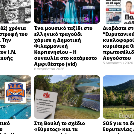
82) χρόνια
Ένα μουσικό ταξίδι στο
Διαβάστε στ
στροφή του
ελληνικό τραγούδι
“Ευρυτανικ
 Την
χάρισε η Δημοτική
κυκλοφορού
 το
Φιλαρμονική
κυριότερα θ
ον Ι.Ν.
Καρπενησίου – Η
πρωτοσέλιδο
κευής
συναυλία στο κατάμεστο
Αυγούστου
Αμφιθέατρο (vid)
5 Αυγούστου 2026
6 Αυγούστου 2026
τικό
Στη Βουλή το σχέδιο
SOS για τα 
υ
«Εύρυτος» και τα
Ευρυτανίας 