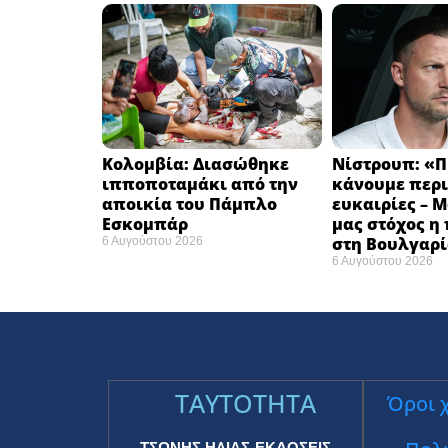
Κολομβία: Διασώθηκε
Νίστρουπ: «Π
ιπποποταμάκι από την
κάνουμε περι
αποικία του Πάμπλο
ευκαιρίες – 
Εσκομπάρ ​
μας στόχος η
στη Βουλγαρί
6 Αυγούστου 2026
6 Αυγούστου 2026
TAYTOTHTA
Όροι 
ΤΣΩΝΗΣ ΗΛΙΑΣ-ΕΚΔΟΣΕΙΣ