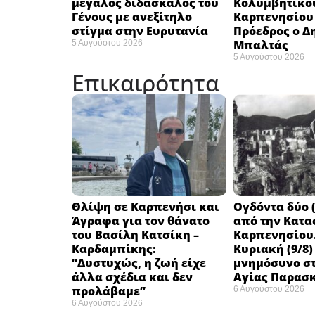
μεγάλος διδάσκαλος του
Κολυμβητικο
Γένους με ανεξίτηλο
Καρπενησίου (
στίγμα στην Ευρυτανία
Πρόεδρος ο Δ
Μπαλτάς
5 Αυγούστου 2026
5 Αυγούστου 2026
Επικαιρότητα
Θλίψη σε Καρπενήσι και
Ογδόντα δύο (
Άγραφα για τον θάνατο
από την Κατα
του Βασίλη Κατσίκη –
Καρπενησίου.
Καρδαμπίκης:
Κυριακή (9/8)
“Δυστυχώς, η ζωή είχε
μνημόσυνο στ
άλλα σχέδια και δεν
Αγίας Παρασ
προλάβαμε”
6 Αυγούστου 2026
6 Αυγούστου 2026