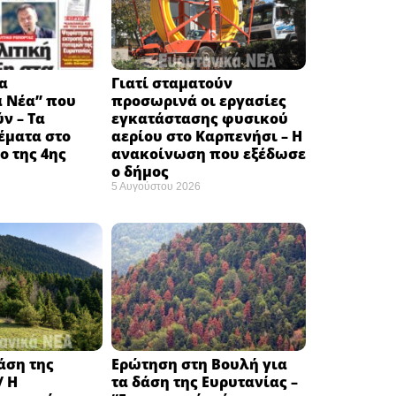
α
Γιατί σταματούν
ά Νέα” που
προσωρινά οι εργασίες
ν – Τα
εγκατάστασης φυσικού
έματα στο
αερίου στο Καρπενήσι – Η
 της 4ης
ανακοίνωση που εξέδωσε
ο δήμος
5 Αυγούστου 2026
δάση της
Ερώτηση στη Βουλή για
/ Η
τα δάση της Ευρυτανίας –