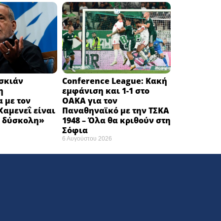
εσκιάν
Conference League: Κακή
η
εμφάνιση και 1-1 στο
 με τον
ΟΑΚΑ για τον
αμενεΐ είναι
Παναθηναϊκό με την ΤΣΚΑ
 δύσκολη» ​
1948 – Όλα θα κριθούν στη
Σόφια ​
6 Αυγούστου 2026