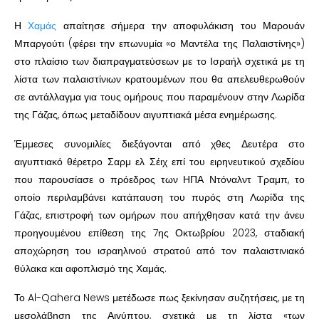
Η
Χαμάς
απαίτησε σήμερα την αποφυλάκιση του Μαρουάν
Μπαργούτι (φέρει την επωνυμία «ο Μαντέλα της Παλαιστίνης»)
στο πλαίσιο των διαπραγματεύσεων με το Ισραήλ σχετικά με τη
λίστα των παλαιστίνιων κρατουμένων που θα απελευθερωθούν
σε αντάλλαγμα για τους ομήρους που παραμένουν στην Λωρίδα
της Γάζας, όπως μεταδίδουν αιγυπτιακά μέσα ενημέρωσης.
Έμμεσες συνομιλίες διεξάγονται από χθες Δευτέρα στο
αιγυπτιακό θέρετρο Σαρμ ελ Σέιχ επί του ειρηνευτικού σχεδίου
που παρουσίασε ο πρόεδρος των ΗΠΑ Ντόναλντ Τραμπ, το
οποίο περιλαμβάνει κατάπαυση του πυρός στη Λωρίδα της
Γάζας, επιστροφή των ομήρων που απήχθησαν κατά την άνευ
προηγουμένου επίθεση της 7ης Οκτωβρίου 2023, σταδιακή
αποχώρηση του ισραηλινού στρατού από τον παλαιστινιακό
θύλακα και αφοπλισμό της Χαμάς.
Το Al-Qahera News μετέδωσε πως ξεκίνησαν συζητήσεις, με τη
μεσολάβηση της Αιγύπτου, σχετικά με τη λίστα «των