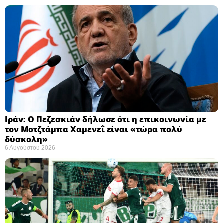
Ιράν: Ο Πεζεσκιάν δήλωσε ότι η επικοινωνία με
τον Μοτζτάμπα Χαμενεΐ είναι «τώρα πολύ
δύσκολη» ​
6 Αυγούστου 2026