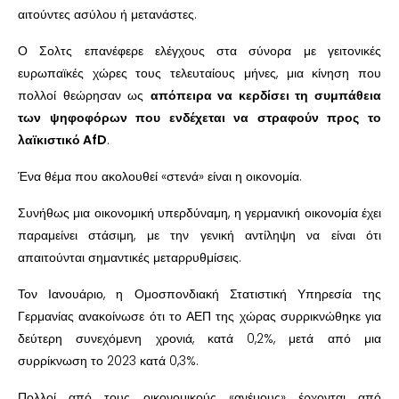
αιτούντες ασύλου ή μετανάστες.
Ο Σολτς επανέφερε ελέγχους στα σύνορα με γειτονικές
ευρωπαϊκές χώρες τους τελευταίους μήνες, μια κίνηση που
πολλοί θεώρησαν ως
απόπειρα να κερδίσει τη συμπάθεια
των ψηφοφόρων που ενδέχεται να στραφούν προς το
λαϊκιστικό AfD
.
Ένα θέμα που ακολουθεί «στενά» είναι η οικονομία.
Συνήθως μια οικονομική υπερδύναμη, η γερμανική οικονομία έχει
παραμείνει στάσιμη, με την γενική αντίληψη να είναι ότι
απαιτούνται σημαντικές μεταρρυθμίσεις.
Τον Ιανουάριο, η Ομοσπονδιακή Στατιστική Υπηρεσία της
Γερμανίας ανακοίνωσε ότι το ΑΕΠ της χώρας συρρικνώθηκε για
δεύτερη συνεχόμενη χρονιά, κατά 0,2%, μετά από μια
συρρίκνωση το 2023 κατά 0,3%.
Πολλοί από τους οικονομικούς «ανέμους» έρχονται από