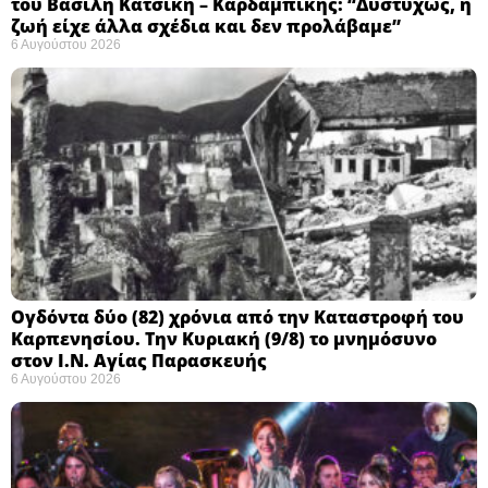
του Βασίλη Κατσίκη – Καρδαμπίκης: “Δυστυχώς, η
ζωή είχε άλλα σχέδια και δεν προλάβαμε”
6 Αυγούστου 2026
Ογδόντα δύο (82) χρόνια από την Καταστροφή του
Καρπενησίου. Την Κυριακή (9/8) το μνημόσυνο
στον Ι.Ν. Αγίας Παρασκευής
6 Αυγούστου 2026