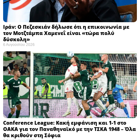
Ιράν: Ο Πεζεσκιάν δήλωσε ότι η επικοινωνία με
τον Μοτζτάμπα Χαμενεΐ είναι «τώρα πολύ
δύσκολη» ​
6 Αυγούστου 2026
Conference League: Κακή εμφάνιση και 1-1 στο
ΟΑΚΑ για τον Παναθηναϊκό με την ΤΣΚΑ 1948 – Όλα
θα κριθούν στη Σόφια ​