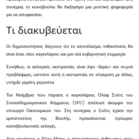
συνέχεια, το κοινοβούλιο θα διεξαγάγει μια μυστική ψηφοφορία
για να αποφασίσει.
Τι διακυβεύεται
Οι δημοσκοπήσεις δείχνουν ότι το αποτέλεσμα, πιθανότατα, θα
είναι ένας νέος καγκελάριος και μια νέα κυβερνητική συμμαχία.
Συνήθως, οι εκλογικές εκστρατείες είναι λίγο «ξερές» και συχνά
προβλέψιμες, ωστόσο αυτή η εκστρατεία, σε σύγκριση με άλλες,
υπήρξε γεμάτη γεγονότα.
Τον Νοέμβριο που πέρασε, ο καγκελάριος Όλαφ Σολτς του
Σοσιαλδημοκρατικού Κόμματος (SPD) απέλυσε άκομψα τον
υπουργό Οικονομικών του. Στη συνέχεια, ο Σολτς έχασε την
εμπιστοσύνη της Βουλής, προκαλώντας πρόωρες
κοινοβουλευτικές εκλογές.
Λίγο αργότερα, ο Έλον Μασκ, ο πλουσιότερος άνθρωπος στον