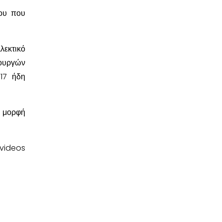
μου που
λεκτικό
ιουργών
17 ήδη
ε μορφή
 videos