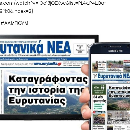
e.com/watch?v=IQo13jQEXpc&list=PL4xLP4LLBa-
9Pk0&index=2}
Σ #ΑΛΜΠΟΥΜ