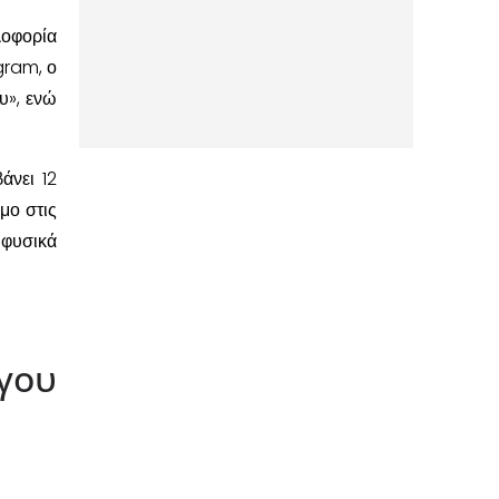
λοφορία
gram, ο
υ», ενώ
άνει 12
μο στις
 φυσικά
γου