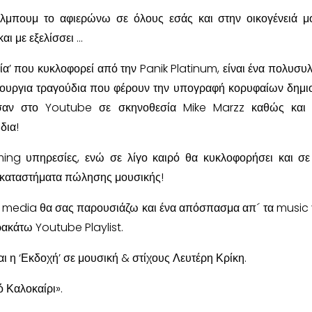
λμπουμ το αφιερώνω σε όλους εσάς και στην οικογένειά 
αι με εξελίσσει …
ία’ που κυκλοφορεί από την Panik Platinum, είναι ένα πολυσυλ
νουργια τραγούδια που φέρουν την υπογραφή κορυφαίων δημ
ησαν στο Youtube σε σκηνοθεσία Mike Marzz καθώς και 
δια!
ming υπηρεσίες, ενώ σε λίγο καιρό θα κυκλοφορήσει και σ
 καταστήματα πώλησης μουσικής!
l media θα σας παρουσιάζω και ένα απόσπασμα απ´ τα music
ρακάτω Youtube Playlist.
ι η ‘Εκδοχή’ σε μουσική & στίχους Λευτέρη Κρίκη.
 Καλοκαίρι».