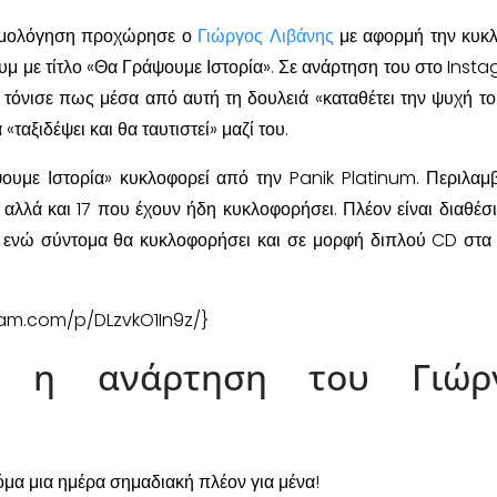
ομολόγηση προχώρησε ο
Γιώργος Λιβάνης
με αφορμή την κυκ
μ με τίτλο «Θα Γράψουμε Ιστορία». Σε ανάρτηση του στο Insta
τόνισε πως μέσα από αυτή τη δουλειά «καταθέτει την ψυχή το
«ταξιδέψει και θα ταυτιστεί» μαζί του.
υμε Ιστορία» κυκλοφορεί από την Panik Platinum. Περιλαμβ
 αλλά και 17 που έχουν ήδη κυκλοφορήσει. Πλέον είναι διαθέσι
 ενώ σύντομα θα κυκλοφορήσει και σε μορφή διπλού CD στα
ram.com/p/DLzvkO1In9z/}
η η ανάρτηση του Γιώρ
όμα μια ημέρα σημαδιακή πλέον για μένα!