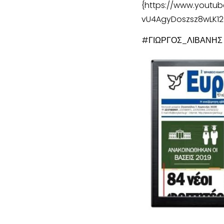
{https://www.youtub
vU4AgyDoszsz8wLK12
#ΓΙΩΡΓΟΣ_ΛΙΒΑΝΗ