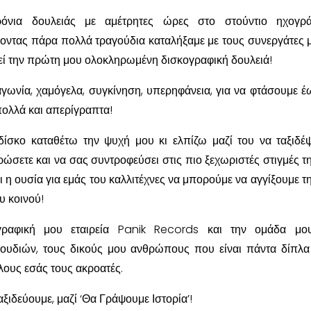
νια δουλειάς με αμέτρητες ώρες στο στούντιο ηχογρά
οντας πάρα πολλά τραγούδια καταλήξαμε με τους συνεργάτες 
εί την πρώτη μου ολοκληρωμένη δισκογραφική δουλειά!
 αγωνία, χαμόγελα, συγκίνηση, υπερηφάνεια, για να φτάσουμε έ
ολλά και απερίγραπτα!
ίσκο καταθέτω την ψυχή μου κι ελπίζω μαζί του να ταξιδέψ
ιερώσετε και να σας συντροφεύσει στις πιο ξεχωριστές στιγμές τ
ι η ουσία για εμάς του καλλιτέχνες να μπορούμε να αγγίξουμε τ
υ κοινού!
γραφική μου εταιρεία Panik Records και την ομάδα μου
ουδιών, τους δικούς μου ανθρώπους που είναι πάντα δίπλα
όλους εσάς τους ακροατές.
αξιδεύουμε, μαζί ‘Θα Γράψουμε Ιστορία’!