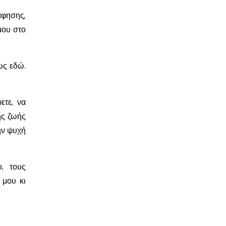
φησης,
μου στο
ως εδώ.
ετε, να
ης ζωής
ην ψυχή
, τους
 μου κι