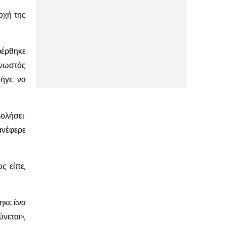
οχή της
φέρθηκε
νωστός
πήγε να
ολήσει.
ανέφερε
ς είπε,
ηκε ένα
νεται»,