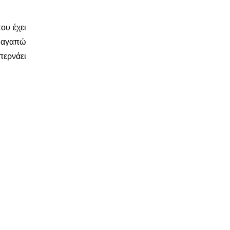
ου έχει
ν αγαπώ
περνάει