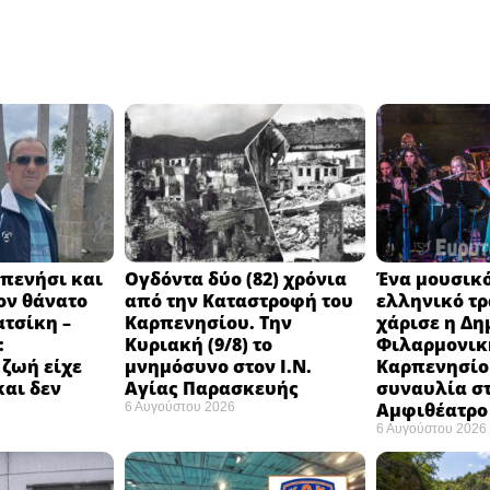
πενήσι και
Ογδόντα δύο (82) χρόνια
Ένα μουσικό
ον θάνατο
από την Καταστροφή του
ελληνικό τ
ατσίκη –
Καρπενησίου. Την
χάρισε η Δη
:
Κυριακή (9/8) το
Φιλαρμονικ
 ζωή είχε
μνημόσυνο στον Ι.Ν.
Καρπενησίο
και δεν
Αγίας Παρασκευής
συναυλία σ
Αμφιθέατρο 
6 Αυγούστου 2026
6 Αυγούστου 2026