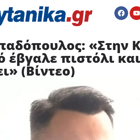
παδόπουλος: «Στην Κ
ό έβγαλε πιστόλι κα
ι» (Βίντεο)