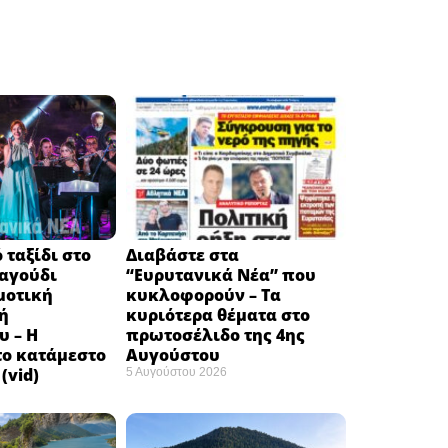
 ταξίδι στο
Διαβάστε στα
ραγούδι
“Ευρυτανικά Νέα” που
μοτική
κυκλοφορούν – Τα
ή
κυριότερα θέματα στο
υ – Η
πρωτοσέλιδο της 4ης
το κατάμεστο
Αυγούστου
(vid)
5 Αυγούστου 2026