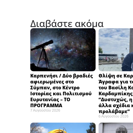
Διαβάστε ακόμα
Καρπενήσι / Δύο βραδιές
Θλίψη σε Καρ
αφιερωμένες στο
Άγραφα για τ
Σύμπαν, στο Κέντρο
του Βασίλη Κ
Ιστορίας και Πολιτισμού
Καρδαμπίκης
Ευρυτανίας – ΤΟ
“Δυστυχώς, η
ΠΡΟΓΡΑΜΜΑ
άλλα σχέδια 
προλάβαμε”
7 Αυγούστου 2026
6 Αυγούστου 2026