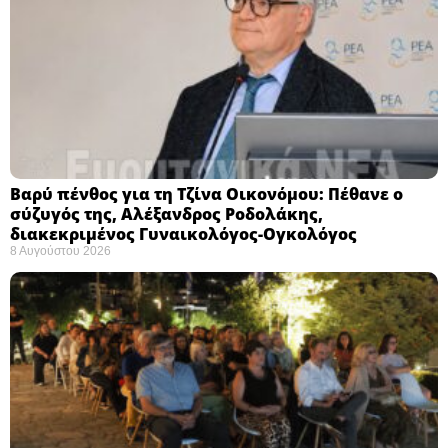
Βαρύ πένθος για τη Τζίνα Οικονόμου: Πέθανε ο
σύζυγός της, Αλέξανδρος Ροδολάκης,
διακεκριμένος Γυναικολόγος-Ογκολόγος
8 Αυγούστου 2026