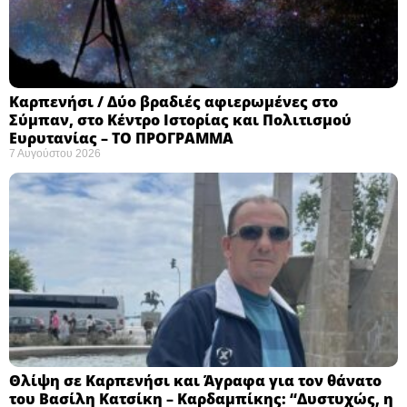
Καρπενήσι / Δύο βραδιές αφιερωμένες στο
Σύμπαν, στο Κέντρο Ιστορίας και Πολιτισμού
Ευρυτανίας – ΤΟ ΠΡΟΓΡΑΜΜΑ
7 Αυγούστου 2026
Θλίψη σε Καρπενήσι και Άγραφα για τον θάνατο
του Βασίλη Κατσίκη – Καρδαμπίκης: “Δυστυχώς, η