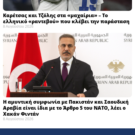
Καρέτσας και Τζόλης στα «μαχαίρια» – Το
ελληνικό «ραντεβού» που κλέβει την παράσταση
8 Αυγούστου 2026
Η αμυντική συμφωνία με Πακιστάν και Σαουδική
Αραβία είναι ίδια με το Άρθρο 5 του ΝΑΤΟ, λέει ο
Χακάν Φιντάν
8 Αυγούστου 2026