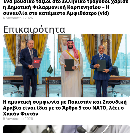
Ένα μουσικό ταξίδι στο ελληνικό τραγούδι χάρισε
η Δημοτική Φιλαρμονική Καρπενησίου – Η
συναυλία στο κατάμεστο Αμφιθέατρο (vid)
6 Αυγούστου 2026
Επικαιρότητα
Η αμυντική συμφωνία με Πακιστάν και Σαουδική
Αραβία είναι ίδια με το Άρθρο 5 του ΝΑΤΟ, λέει ο
Χακάν Φιντάν ​
9 Αυγούστου 2026