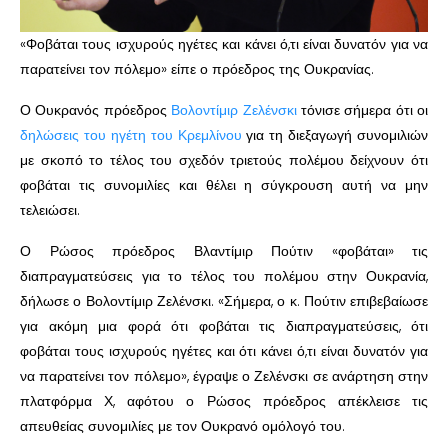
«Φοβάται τους ισχυρούς ηγέτες και κάνει ό,τι είναι δυνατόν για να
παρατείνει τον πόλεμο» είπε ο πρόεδρος της Ουκρανίας.
Ο Ουκρανός πρόεδρος
Βολοντίμιρ Ζελένσκι
τόνισε σήμερα ότι οι
δηλώσεις του ηγέτη του Κρεμλίνου
για τη διεξαγωγή συνομιλιών
με σκοπό το τέλος του σχεδόν τριετούς πολέμου δείχνουν ότι
φοβάται τις συνομιλίες και θέλει η σύγκρουση αυτή να μην
τελειώσει.
Ο Ρώσος πρόεδρος Βλαντίμιρ Πούτιν «φοβάται» τις
διαπραγματεύσεις για το τέλος του πολέμου στην Ουκρανία,
δήλωσε ο Βολοντίμιρ Ζελένσκι. «Σήμερα, ο κ. Πούτιν επιβεβαίωσε
για ακόμη μια φορά ότι φοβάται τις διαπραγματεύσεις, ότι
φοβάται τους ισχυρούς ηγέτες και ότι κάνει ό,τι είναι δυνατόν για
να παρατείνει τον πόλεμο», έγραψε ο Ζελένσκι σε ανάρτηση στην
πλατφόρμα Χ, αφότου ο Ρώσος πρόεδρος απέκλεισε τις
απευθείας συνομιλίες με τον Ουκρανό ομόλογό του.