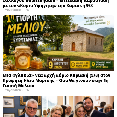
Συλλόγου Καρπενησίου – Επετειακή παράσταση
με τον «Κύριο Υφηγητή» την Κυριακή 9/8
8 Αυγούστου 2026
Μια «γλυκιά» νέα αρχή αύριο Κυριακή (9/8) στον
Προφήτη Ηλία Μυρίκης – Όσα θα γίνουν στην 1η
Γιορτή Μελιού
8 Αυγούστου 2026