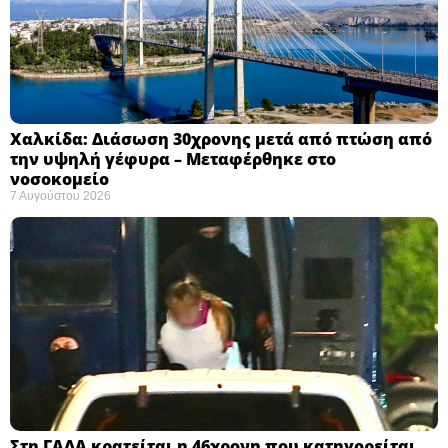
Χαλκίδα: Διάσωση 30χρονης μετά από πτώση από
την υψηλή γέφυρα – Μεταφέρθηκε στο
νοσοκομείο ​
7 Αυγούστου 2026
Στη ΓΑΔΑ κρατείται η 46χρονη που κατηγορείται