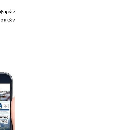
οβαρών
ιστικών