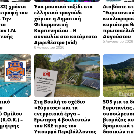
82) χρόνια
Ένα μουσικό ταξίδι στο
Διαβάστε στ
στροφή του
ελληνικό τραγούδι
“Ευρυτανικ
 Την
χάρισε η Δημοτική
κυκλοφορού
 το
Φιλαρμονική
κυριότερα θ
ον Ι.Ν.
Καρπενησίου – Η
πρωτοσέλιδο
κευής
συναυλία στο κατάμεστο
Αυγούστου
Αμφιθέατρο (vid)
5 Αυγούστου 2026
6 Αυγούστου 2026
τικό
Στη Βουλή το σχέδιο
SOS για τα 
υ
«Εύρυτος» και τα
Ευρυτανίας 
ύ Ομίλου
ενεργειακά έργα –
συσσώρευση
Κ.Ο.Κ.) –
Ερώτηση 4 βουλευτών
βιομάζας αυ
ημήτρης
του ΚΚΕ προς τον
δραματικά τ
Υπουργό Περιβάλλοντος
δασικών π