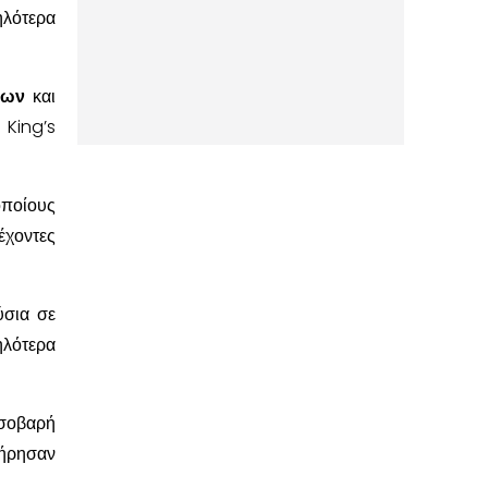
ηλότερα
λων
και
 King’s
οποίους
έχοντες
ύσια σε
ηλότερα
 σοβαρή
τήρησαν