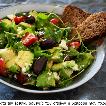
τά την έρευνα, ασθενείς των οποίων η διατροφή ήταν πλο