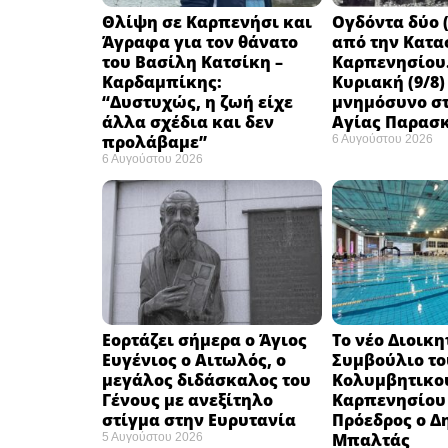
Θλίψη σε Καρπενήσι και
Ογδόντα δύο (
Άγραφα για τον θάνατο
από την Κατα
του Βασίλη Κατσίκη –
Καρπενησίου.
Καρδαμπίκης:
Κυριακή (9/8)
“Δυστυχώς, η ζωή είχε
μνημόσυνο στ
άλλα σχέδια και δεν
Αγίας Παρασ
προλάβαμε”
6 Αυγούστου 2026
6 Αυγούστου 2026
Εορτάζει σήμερα ο Άγιος
Το νέο Διοικη
Ευγένιος ο Αιτωλός, ο
Συμβούλιο το
μεγάλος διδάσκαλος του
Κολυμβητικο
Γένους με ανεξίτηλο
Καρπενησίου (
στίγμα στην Ευρυτανία
Πρόεδρος ο Δ
Μπαλτάς
5 Αυγούστου 2026