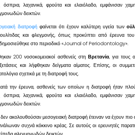
 όσπρια, λαχανικά, φρούτα και ελαιόλαδο, εμφάνισαν χαμ
γμονωδών δεικτών.
ογειακή διατροφή
φαίνεται ότι έχουν καλύτερη υγεία των
ού
ουλίτιδας και φλεγμονής, όπως προκύπτει από έρευνα του
δημοσιεύθηκε στο περιοδικό «Journal of Periodontology».
θηκαν 200 νοσοκομειακοί ασθενείς στη
Βρετανία
, για τους 
εξετάσεις και λήφθηκαν δείγματα αίματος. Επίσης, οι συμμετ
λόγια σχετικά με τη διατροφή τους.
τά την έρευνα, ασθενείς των οποίων η διατροφή ήταν πλο
 όσπρια, λαχανικά, φρούτα και ελαιόλαδο, εμφάνισαν χαμ
γμονωδών δεικτών.
υ δεν ακολουθούσαν μεσογειακή διατροφή έτειναν να έχουν πιο
ατανάλωναν συχνά κόκκινο κρέας. Σε αυτούς οι ερευνητές παρα
πίπεδα φλεγμονωδών δεικτών.