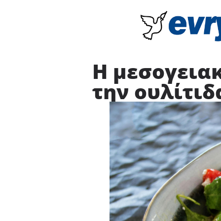
Η μεσογεια
την ουλίτιδ