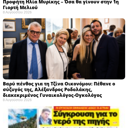
Προφήτη Ηλία Μυρίκης – Όσα θα γίνουν στην 1η
Γιορτή Μελιού
8 Αυγούστου 2026
Βαρύ πένθος για τη Τζίνα Οικονόμου: Πέθανε ο
σύζυγός της, Αλέξανδρος Ροδολάκης,
διακεκριμένος Γυναικολόγος-Ογκολόγος
8 Αυγούστου 2026