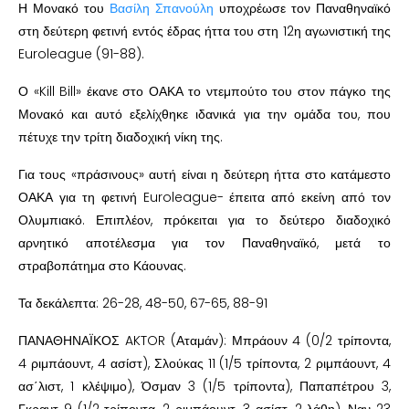
Η Μονακό του
Βασίλη Σπανούλη
υποχρέωσε τον Παναθηναϊκό
στη δεύτερη φετινή εντός έδρας ήττα του στη 12η αγωνιστική της
Euroleague (91-88).
Ο «Kill Bill» έκανε στο ΟΑΚΑ το ντεμπούτο του στον πάγκο της
Μονακό και αυτό εξελίχθηκε ιδανικά για την ομάδα του, που
πέτυχε την τρίτη διαδοχική νίκη της.
Για τους «πράσινους» αυτή είναι η δεύτερη ήττα στο κατάμεστο
ΟΑΚΑ για τη φετινή Euroleague- έπειτα από εκείνη από τον
Ολυμπιακό. Επιπλέον, πρόκειται για το δεύτερο διαδοχικό
αρνητικό αποτέλεσμα για τον Παναθηναϊκό, μετά το
στραβοπάτημα στο Κάουνας.
Τα δεκάλεπτα: 26-28, 48-50, 67-65, 88-91
ΠΑΝΑΘΗΝΑΪΚΟΣ AKTOR (Αταμάν): Μπράουν 4 (0/2 τρίποντα,
4 ριμπάουντ, 4 ασίστ), Σλούκας 11 (1/5 τρίποντα, 2 ριμπάουντ, 4
ασ΄λιστ, 1 κλέψιμο), Όσμαν 3 (1/5 τρίποντα), Παπαπέτρου 3,
Γκραντ 9 (1/2 τρίποντα, 2 ριμπάουντ, 3 ασίστ, 2 λάθη), Ναν 23