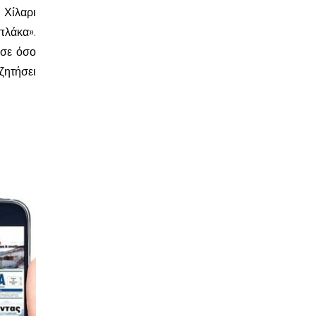
 Χίλαρι
πλάκα».
ύσε όσο
ητήσει