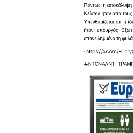
Πάντως, η αποκάλυψη τ
Κλίντον ήταν από τους
Υπενθυμίζεται ότι η ί
ήταν υπουργός Εξωτε
επανειλημμένα τη φυλάκ
{https://x.com/Hilla
#ΝΤΟΝΑΛΝΤ_ΤΡΑΜΠ