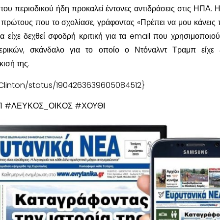
ου περιοδικού ήδη προκαλεί έντονες αντιδράσεις στις ΗΠΑ. Η
 πρώτους που το σχολίασε, γράφοντας «Πρέπει να μου κάνεις 
δια είχε δεχθεί σφοδρή κριτική για τα email που χρησιμοποιο
ρικών, σκάνδαλο για το οποίο ο Ντόναλντ Τραμπ είχε ζ
ισή της.
ryClinton/status/1904263639605084512}
 #ΛΕΥΚΟΣ_ΟΙΚΟΣ #ΧΟΥΘΙ