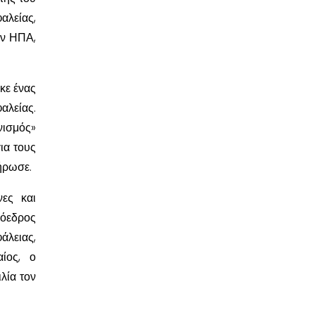
αλείας,
ων ΗΠΑ,
κε ένας
αλείας.
νισμός»
ια τους
λήρωσε.
νες και
ρόεδρος
λειας,
ίος, ο
λία τον