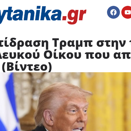
τίδραση Τραμπ στην 
Λευκού Οίκου που α
 (Βίντεο)