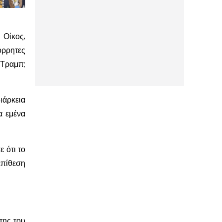
 Οίκος,
όρρητες
 Τραμπ;
διάρκεια
α εμένα
 ότι το
επίθεση
της του