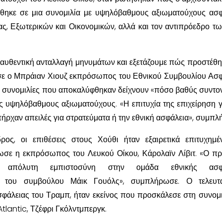
θηκε σε μια συνομιλία με υψηλόβαθμους αξιωματούχους ασφ
ς, Εξωτερικών και Οικονομικών, αλλά και τον αντιπρόεδρο τ
αι αυθεντική ανταλλαγή μηνυμάτων και εξετάζουμε πώς προστέθη
σε ο Μπράιαν Χιουζ εκπρόσωπος του Εθνικού Συμβουλίου Ασφ
οι συνομιλίες που αποκαλύφθηκαν δείχνουν «πόσο βαθύς συντο
 υψηλόβαθμους αξιωματούχους. «Η επιτυχία της επιχείρηση γ
υπήρχαν απειλές για στρατεύματα ή την εθνική ασφάλεια», συμπ
ος, οι επιθέσεις στους Χούθι ήταν εξαιρετικά επιτυχημέ
λωσε η εκπρόσωπος του Λευκού Οίκου, Κάρολαϊν Λίβιτ. «Ο π
ι απόλυτη εμπιστοσύνη στην ομάδα εθνικής ασφά
υ του συμβούλου Μάικ Γουόλς», συμπλήρωσε. Ο τελευτα
φάλειας του Τραμπ, ήταν εκείνος που προσκάλεσε στη συνομι
tlantic, Τζέφρι Γκόλντμπεργκ.