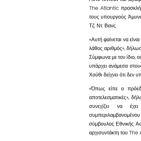
The Atlantic προσκλή
τους υπουργούς Άμυνα
Τζ. Ντ. Βανς.
«Αυτή φαίνεται να είν
λάθος αριθμός», δήλω
Σύμφωνα με τον ίδιο, 
υπάρχει ανάμεσα στους
Χούθι δείχνει ότι δεν 
«Όπως είπε ο πρόεδρ
αποτελεσματικές», δή
συνεχίζει να έχε
συμπεριλαμβανομένο
σύμβουλος Εθνικής Ασ
αρχισυντάκτη του The A