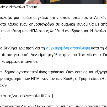
tic ο Ντόναλντ Τραμπ.
κάλυψε μια τεράστια γκάφα στην οποία υπέπεσε ο Λευκός
ατά λάθος έναν δημοσιογράφο σε ομαδική συνομιλία με απ
 την επίθεση των ΗΠΑ στους Χούθι. Η αντίδραση του Ντόναλντ
.
ς δέχθηκε ερώτηση για τη
συγκεκριμένη αποκάλυψη
κατά τη 
τίποτα για αυτό. Δεν είμαι μεγάλος φαν του The Atlantic. Γι
υ καταρρέει», απάντησε.
ον δημοσιογράφο περί τίνος πρόκειται. Όταν εκείνος του εξήγησε
την επιχείρηση των ΗΠΑ εναντίον των Χούθι, ο Τραμπ είπε: «Η 
ική».
e.com/watch?v=sBfJLfiF7Hc}
ματούχοι του Λευκού Οίκου, όταν ρωτήθηκαν πώς ο αρχισυντάκ