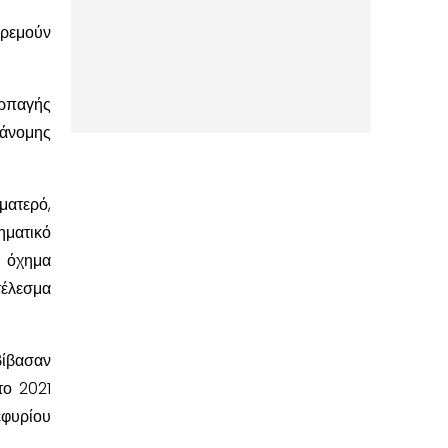
κρεμούν
αρπαγής
ράνομης
ματερό,
ηματικό
ε όχημα
τέλεσμα
βίβασαν
το 2021
εφυρίου