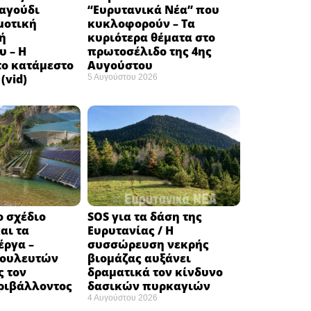
ραγούδι
“Ευρυτανικά Νέα” που
μοτική
κυκλοφορούν – Τα
ή
κυριότερα θέματα στο
υ – Η
πρωτοσέλιδο της 4ης
το κατάμεστο
Αυγούστου
(vid)
5 Αυγούστου 2026
ο σχέδιο
SOS για τα δάση της
αι τα
Ευρυτανίας / Η
έργα –
συσσώρευση νεκρής
βουλευτών
βιομάζας αυξάνει
ς τον
δραματικά τον κίνδυνο
ριβάλλοντος
δασικών πυρκαγιών
4 Αυγούστου 2026