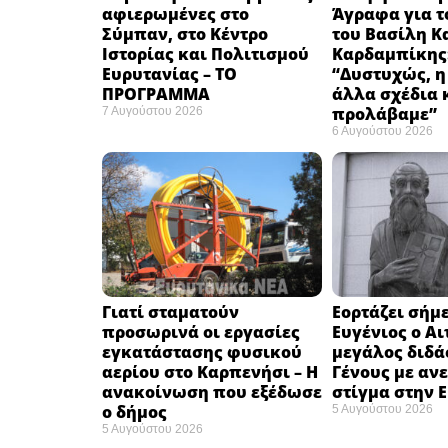
αφιερωμένες στο
Άγραφα για τ
Σύμπαν, στο Κέντρο
του Βασίλη Κ
Ιστορίας και Πολιτισμού
Καρδαμπίκης
Ευρυτανίας – ΤΟ
“Δυστυχώς, η
ΠΡΟΓΡΑΜΜΑ
άλλα σχέδια 
προλάβαμε”
7 Αυγούστου 2026
6 Αυγούστου 2026
Γιατί σταματούν
Εορτάζει σήμε
προσωρινά οι εργασίες
Ευγένιος ο Αι
εγκατάστασης φυσικού
μεγάλος διδά
αερίου στο Καρπενήσι – Η
Γένους με αν
ανακοίνωση που εξέδωσε
στίγμα στην 
ο δήμος
5 Αυγούστου 2026
5 Αυγούστου 2026