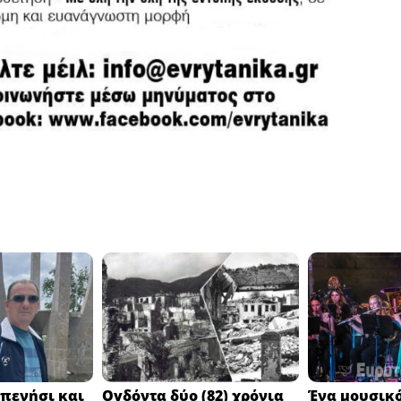
πενήσι και
Ογδόντα δύο (82) χρόνια
Ένα μουσικό