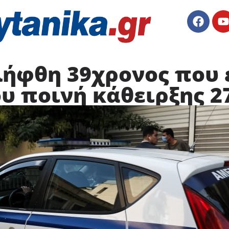
ελήφθη 39χρονος που
ου ποινή κάθειρξης 2