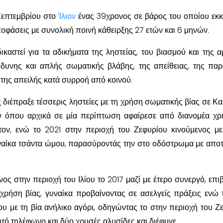
Σεπτεμβρίου στο
Ίλιον
ένας 39χρονος σε βάρος του οποίου εκ
ποφάσεις με συνολική ποινή κάθειρξης 27 ετών και 6 μηνών.
ικαστεί για τα αδικήματα της ληστείας, του βιασμού και της 
ίνδυνης και απλής σωματικής βλάβης, της απείθειας, της πα
της απειλής κατά συρροή από κοινού.
 διέπραξε τέσσερις ληστείες με τη χρήση σωματικής βίας σε Κα
ον όπου αρχικά σε μία περίπτωση αφαίρεσε από διανομέα χρ
τον, ενώ το 2021 στην περιοχή του Ζεφυρίου κινούμενος μ
ναίκα τσάντα ώμου, παρασύροντάς την στο οδόστρωμα με απο
ος στην περιοχή του Ιλίου το 2017 μαζί με έτερο συνεργό, επι
χρήση βίας, γυναίκα προβαίνοντας σε ασελγείς πράξεις ενώ 
ου με τη βία ανήλικο αγόρι, οδηγώντας το στην περιοχή του Ζ
τό τηλέφωνο και δύο χρυσές αλυσίδες και διέφυγε.