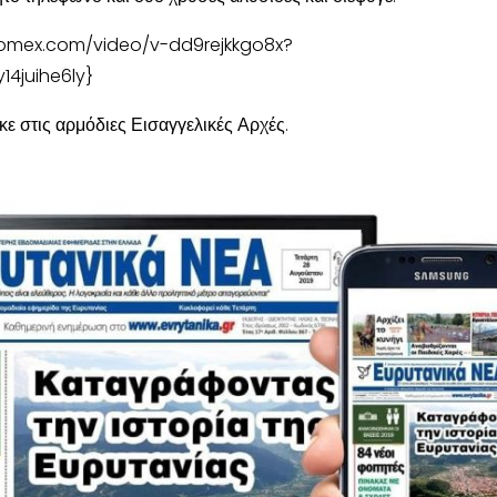
lomex.com/video/v-dd9rejkkgo8x?
14juihe6ly}
ε στις αρμόδιες Εισαγγελικές Αρχές.