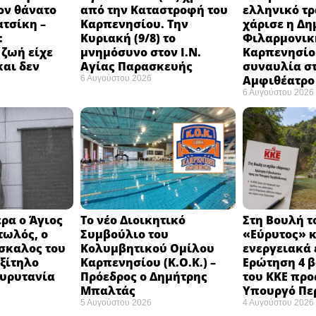
ον θάνατο
από την Καταστροφή του
ελληνικό τ
ατσίκη –
Καρπενησίου. Την
χάρισε η Δη
:
Κυριακή (9/8) το
Φιλαρμονικ
 ζωή είχε
μνημόσυνο στον Ι.Ν.
Καρπενησίο
και δεν
Αγίας Παρασκευής
συναυλία σ
Αμφιθέατρο 
6 Αυγούστου 2026
6 Αυγούστου 2026
ρα ο Άγιος
Το νέο Διοικητικό
Στη Βουλή τ
τωλός, ο
Συμβούλιο του
«Εύρυτος» κ
σκαλος του
Κολυμβητικού Ομίλου
ενεργειακά 
εξίτηλο
Καρπενησίου (Κ.Ο.Κ.) –
Ερώτηση 4 
Ευρυτανία
Πρόεδρος ο Δημήτρης
του ΚΚΕ προ
Μπαλτάς
Υπουργό Πε
5 Αυγούστου 2026
4 Αυγούστου 2026