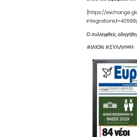
{https://exchange.g
integrationId=40599y
Ο συλληφθείς οδηγήθηκ
#ΙΛΙΟΝ #ΣΥΛΛΗΨΗ