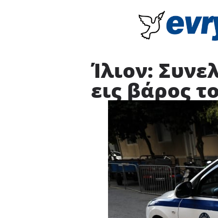
Ίλιον: Συν
εις βάρος τ