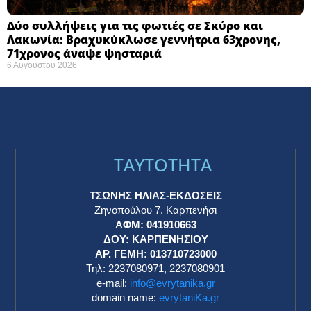
Δύο συλλήψεις για τις φωτιές σε Σκύρο και
Λακωνία: Βραχυκύκλωσε γεννήτρια 63χρονης,
71χρονος άναψε ψησταριά
6 Αυγούστου 2026
TAYTOTHTA
ΤΣΩΝΗΣ ΗΛΙΑΣ-ΕΚΔΟΣΕΙΣ
Ζηνοπούλου 7, Καρπενήσι
ΑΦΜ: 041910663
η
ΔΟΥ: ΚΑΡΠΕΝΗΣΙΟΥ
ΑΡ. ΓΕΜΗ: 013710723000
Τηλ: 2237080971, 2237080901
e-mail:
info@evrytanika.gr
domain name:
evrytaniKa.gr