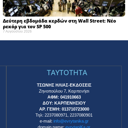
Δεύτερη εβδομάδα κερδών στη Wall Street: Νέο
ρεκόρ για τον SP 500
7 Αυγούστου 2026
TAYTOTHTA
ΤΣΩΝΗΣ ΗΛΙΑΣ-ΕΚΔΟΣΕΙΣ
Ζηνοπούλου 7, Καρπενήσι
ΑΦΜ: 041910663
η
ΔΟΥ: ΚΑΡΠΕΝΗΣΙΟΥ
ΑΡ. ΓΕΜΗ: 013710723000
Τηλ: 2237080971, 2237080901
e-mail:
info@evrytanika.gr
domain name:
evrytaniKa.gr