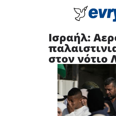
Ισραήλ: Αε
παλαιστινι
στον νότιο 