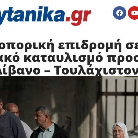
ροπορική επιδρομή σ
ακό καταυλισμό πρ
Λίβανο – Τουλάχιστον