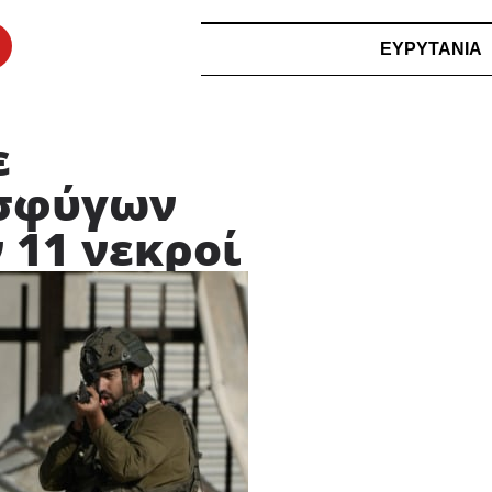
ΕΥΡΥΤΑΝΙΑ
ε
οσφύγων
 11 νεκροί