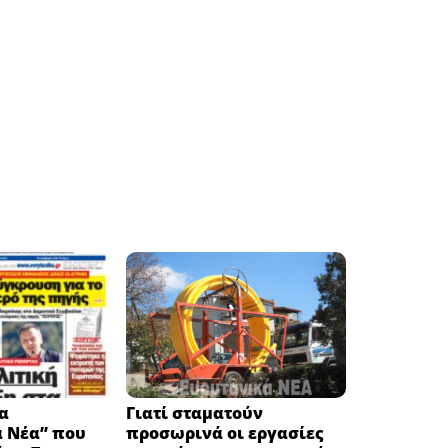
α
Γιατί σταματούν
ά Νέα” που
προσωρινά οι εργασίες