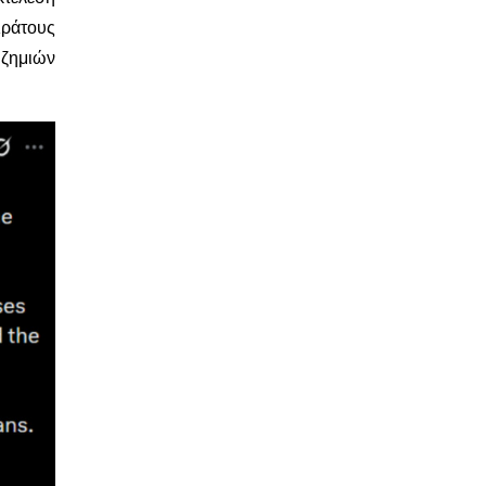
Κράτους
 ζημιών