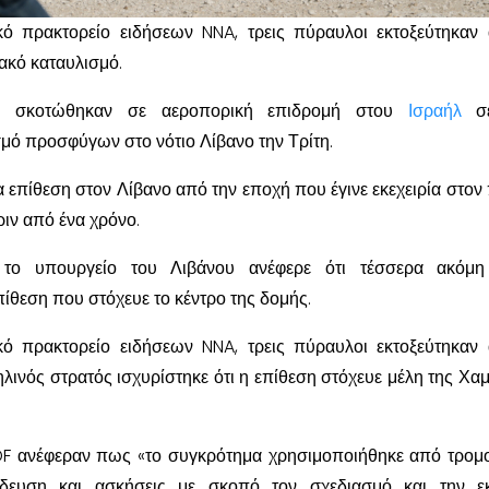
ό πρακτορείο ειδήσεων NNA, τρεις πύραυλοι εκτοξεύτηκαν
ακό καταυλισμό.
μα σκοτώθηκαν σε αεροπορική επιδρομή στου
Ισραήλ
σ
σμό προσφύγων στο νότιο Λίβανο την Τρίτη.
 επίθεση στον Λίβανο από την εποχή που έγινε εκεχειρία στον
ιν από ένα χρόνο.
 το υπουργείο του Λιβάνου ανέφερε ότι τέσσερα ακόμη
ίθεση που στόχευε το κέντρο της δομής.
ό πρακτορείο ειδήσεων NNA, τρεις πύραυλοι εκτοξεύτηκαν
λινός στρατός ισχυρίστηκε ότι η επίθεση στόχευε μέλη της Χα
IDF ανέφεραν πως «το συγκρότημα χρησιμοποιήθηκε από τρομ
δευση και ασκήσεις με σκοπό τον σχεδιασμό και την εκ