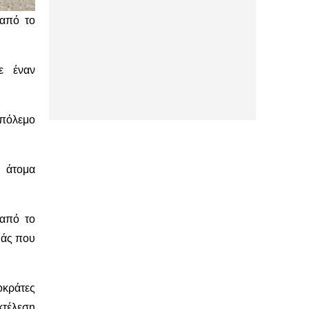
 από το
ε έναν
 πόλεμο
 άτομα
 από το
μάς που
οκράτες
τέλεση