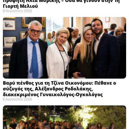
Προφήτη Ηλία Μυρίκης – Όσα θα γίνουν στην 1η
Γιορτή Μελιού
8 Αυγούστου 2026
Βαρύ πένθος για τη Τζίνα Οικονόμου: Πέθανε ο
σύζυγός της, Αλέξανδρος Ροδολάκης,
διακεκριμένος Γυναικολόγος-Ογκολόγος
8 Αυγούστου 2026