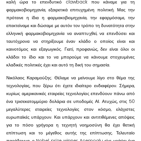
καλή ώρα το επενδυτικό clawback που κάναμε για τη
φαρμακοβιομηχανία, εξαιρετικά επιτυχημένη πολιτική. Μας την
πρότεινε η ίδια η φαρμακοβιομηχανία, την εφαρμόσαμε, την
επεκτείναμε και δώσαμε με αυτόν τον τρόπο τη δυνατότητα στην
ελληνική φαρμακοβιομηχανία να αναπτυχθεί, να επενδύσει και
ταυτόχρονα να στηρίξουμε έναν κλάδο ο οποίος είναι και
καινοτόμος και εξαγωγικός. Γιατί, προφανώς, δεν είναι όλοι οι
κλάδοι το ίδιο και το να μπορούμε να κάνουμε στοχευμένες
κλαδικές πολιτικές έχει και αυτό τη δική του σημασία.
Νικόλαος Καραμούζης: Θέλαμε να μείνουμε λίγο στο θέμα της
τεχνολογίας, που ξέρω ότι έχετε ιδιαίτερο ενδιαφέρον. Σήμερα,
κυρίως αμερικανικές εταιρείες τεχνολογίας επενδύουν πάνω από
ένα τρισεκατομμύριο δολάρια σε υποδομές ΑΙ. Ατυχώς, στις 50
μεγαλύτερες εταιρείες τεχνολογίες στον κόσμο, ελάχιστες
ευρωπαϊκές υπάρχουν. Και υπάρχουν και αντιτιθέμενες απόψεις
για το πόσο γρήγορα η τεχνητή νοημοσύνη θα έχει θετική
επίπτωση και το μέγεθος αυτής της επίπτωσης. Τελευταίο
παράδειγμα, ο Nobel prize winner Acemoglu είχε γράψει ένα