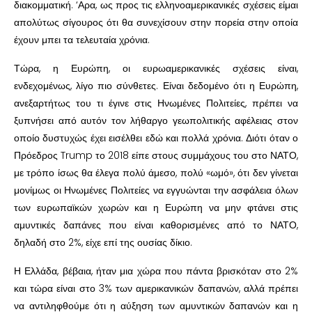
διακομματική. ‘Αρα, ως προς τις ελληνοαμερικανικές σχέσεις είμαι
απολύτως σίγουρος ότι θα συνεχίσουν στην πορεία στην οποία
έχουν μπει τα τελευταία χρόνια.
Τώρα, η Ευρώπη, οι ευρωαμερικανικές σχέσεις είναι,
ενδεχομένως, λίγο πιο σύνθετες. Είναι δεδομένο ότι η Ευρώπη,
ανεξαρτήτως του τι έγινε στις Ηνωμένες Πολιτείες, πρέπει να
ξυπνήσει από αυτόν τον λήθαργο γεωπολιτικής αφέλειας στον
οποίο δυστυχώς έχει εισέλθει εδώ και πολλά χρόνια. Διότι όταν ο
Πρόεδρος Trump το 2018 είπε στους συμμάχους του στο ΝΑΤΟ,
με τρόπο ίσως θα έλεγα πολύ άμεσο, πολύ «ωμό», ότι δεν γίνεται
μονίμως οι Ηνωμένες Πολιτείες να εγγυώνται την ασφάλεια όλων
των ευρωπαϊκών χωρών και η Ευρώπη να μην φτάνει στις
αμυντικές δαπάνες που είναι καθορισμένες από το ΝΑΤΟ,
δηλαδή στο 2%, είχε επί της ουσίας δίκιο.
Η Ελλάδα, βέβαια, ήταν μια χώρα που πάντα βρισκόταν στο 2%
και τώρα είναι στο 3% των αμερικανικών δαπανών, αλλά πρέπει
να αντιληφθούμε ότι η αύξηση των αμυντικών δαπανών και η