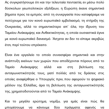
Ας συγκρατήσουμε ότι και την τελευταία πενταετία, εν μέσω πολύ
δύσκολων γεωπολιτικών εξελίξεων, η Ευρώπη έκανε σημαντικά
βήματα προς τα εμπρός: από τη συνεργασία που καταφέραμε να
πετύχουμε για τον κοινό ευρωπαϊκό εμβολιασμό, τη στήριξη της
Ουκρανίας, αλλά το σημαντικότερο απ’ όλα, την ίδρυση του
Ταμείου Ανάκαμψης και Ανθεκτικότητας, η οποία ουσιαστικά έγινε
με κοινό ευρωπαϊκό δανεισμό. ‘Ασχετα αν δεν το είπαμε ακριβώς
έτσι, περί τούτου επρόκειτο.
Είναι ένα εργαλείο το οποίο συνεισφέρει σημαντικά και στην
ανάπτυξη εκείνων των χωρών που αποδέχονται πόρους από το
Ταμείο Ανάκαμψης αλλά και στη βελτίωση της
ανταγωνιστικότητάς τους, γιατί πολλές από τις δράσεις στις
οποίες αναφέρθηκε ο Υπουργός πριν, που αφορούν το ψηφιακό
μέλλον της Ελλάδας, άρα τη βελτίωση της ανταγωνιστικότητάς
της, χρηματοδοτούνται από το Ταμείο Ανάκαμψης.
Και το μεγάλο ερώτημα, νομίζω, για εμάς είναι πώς θα
μπορέσουμε να κάνουμε δύο πράγματα: αφενός να