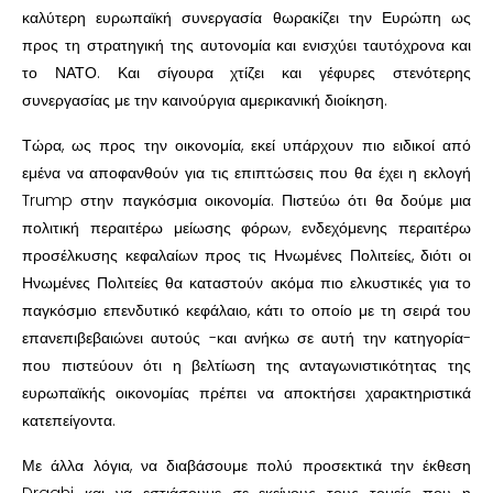
καλύτερη ευρωπαϊκή συνεργασία θωρακίζει την Ευρώπη ως
προς τη στρατηγική της αυτονομία και ενισχύει ταυτόχρονα και
το ΝΑΤΟ. Και σίγουρα χτίζει και γέφυρες στενότερης
συνεργασίας με την καινούργια αμερικανική διοίκηση.
Τώρα, ως προς την οικονομία, εκεί υπάρχουν πιο ειδικοί από
εμένα να αποφανθούν για τις επιπτώσεις που θα έχει η εκλογή
Trump στην παγκόσμια οικονομία. Πιστεύω ότι θα δούμε μια
πολιτική περαιτέρω μείωσης φόρων, ενδεχόμενης περαιτέρω
προσέλκυσης κεφαλαίων προς τις Ηνωμένες Πολιτείες, διότι οι
Ηνωμένες Πολιτείες θα καταστούν ακόμα πιο ελκυστικές για το
παγκόσμιο επενδυτικό κεφάλαιο, κάτι το οποίο με τη σειρά του
επανεπιβεβαιώνει αυτούς -και ανήκω σε αυτή την κατηγορία-
που πιστεύουν ότι η βελτίωση της ανταγωνιστικότητας της
ευρωπαϊκής οικονομίας πρέπει να αποκτήσει χαρακτηριστικά
κατεπείγοντα.
Με άλλα λόγια, να διαβάσουμε πολύ προσεκτικά την έκθεση
Draghi και να εστιάσουμε σε εκείνους τους τομείς που η