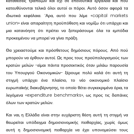
καταθέσεις τραπεζών και όχι σε επενδυτικά εργαλεία και πού
κατευθύνονται τελικά όλοι αυτοί οι πόροι. Αυτό όσον αφορά τα
ιδιωτικά κεφάλαια. ‘Αρα, αυτό που λέμε «capital markets
union» είναι απαραίτητη προϋπόθεση και νομίζω ότι υπάρχει και
μια κατανόηση ότι πρέπει να ξεπεράσουμε όλα τα εμπόδια
προκειμένου να μπορεί να γίνει πράξη.
Θα χρειαστούμε και πρόσθετους δημόσιους πόρους. Από πού
μπορούν να έρθουν αυτοί; Ως προς τους προϋπολογισμούς των
κρατών μελών -είμαι πάντα προσεκτικός όταν μιλάω παρουσία
του Υπουργού Οικονομικών- ξέρουμε πολύ καλά ότι αυτή τη
στιγμή υπάρχει ένα πλαίσιο, το νέο οικονομικό πλαίσιο
ευρωπαϊκής διακυβέρνησης, το οποίο θέτει συγκεκριμένα όρια, τα
λεγόμενα «expenditure benchmarks», ως προς τις δαπάνες
όλων των κρατών μελών.
Και ναι, η Ελλάδα είναι στην ευχάριστη θέση αυτή τη στιγμή να
θεωρείται υπόδειγμα δημοσιονομικής πειθαρχίας, χωρίς όμως
αυτή η δημοσιονομική πειθαρχία να έχει υπονομεύσει τους