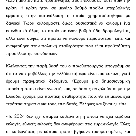
«Δεν ήμασταν ποτέ πρωταθλητές στις επενδύσεις, ούτε πριν την
κρίση. Η κρίση ήταν σε μεγάλο βαθμό προϊόν υπερβολικής
έμφασης στην κατανάλωση η οποία χρηματοδοτήθηκε με
δανεικά. Τώρα καλούμαστε, όμως, ουσιαστικά να κάνουμε ένα
επενδυτικό άλμα, το οποίο σε έναν βαθμό ήδη δρομολογείται,
αλλά είναι σαφές ότι πρέπει να κάνουμε περισσότερα» είπε και
αναφέρθηκε στην πολιτική σταθερότητα που είναι προϋπόθεση
προσέλκυσης επενδύσεων.
Κλείνοντας την παρέμβασή του ο πρωθυπουργός υπογράμμισε
ότι το να προβάλλεις την Ελλάδα σήμερα είναι πιο εύκολο, γιατί
έχουμε πραγματικά δεδομένα. «Έχουμε μία δημοσιονομική
πορεία η οποία είναι γνωστή, πια, σε όσους ασχολούνται με την
Ελλάδα, έχουμε μία πολιτική σταθερότητα που, θα επιμείνω, έχει
τεράστια σημασία για τους επενδυτές, Έλληνες και ξένους» είπε.
«Το 2024 δεν έχει υπάρξει κυβέρνηση η οποία να έχει κερδίσει
εκλογές, εθνικές εκλογές, δεν αναφέρομαι στις ευρωεκλογές. Όλες
οι κυβερνήσεις με κάποιο τρόπο βγήκανε τραυματισμένες, και