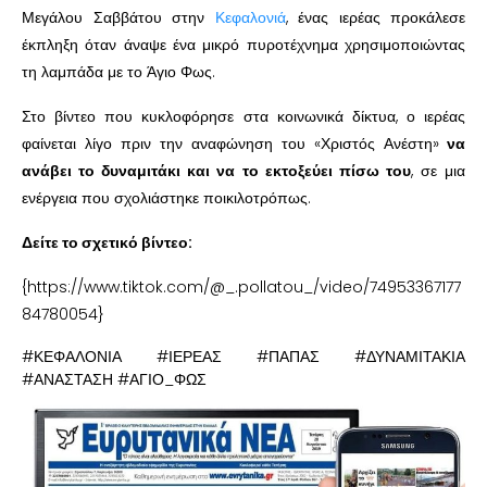
Μεγάλου Σαββάτου στην
Κεφαλονιά
, ένας ιερέας προκάλεσε
έκπληξη όταν άναψε ένα μικρό πυροτέχνημα χρησιμοποιώντας
τη λαμπάδα με το Άγιο Φως.
Στο βίντεο που κυκλοφόρησε στα κοινωνικά δίκτυα, ο ιερέας
φαίνεται λίγο πριν την αναφώνηση του «Χριστός Ανέστη»
να
ανάβει το δυναμιτάκι και να το εκτοξεύει πίσω του
, σε μια
ενέργεια που σχολιάστηκε ποικιλοτρόπως.
Δείτε το σχετικό βίντεο:
{https://www.tiktok.com/@_.pollatou_/video/74953367177
84780054}
#ΚΕΦΑΛΟΝΙΑ #ΙΕΡΕΑΣ #ΠΑΠΑΣ #ΔΥΝΑΜΙΤΑΚΙΑ
#ΑΝΑΣΤΑΣΗ #ΑΓΙΟ_ΦΩΣ