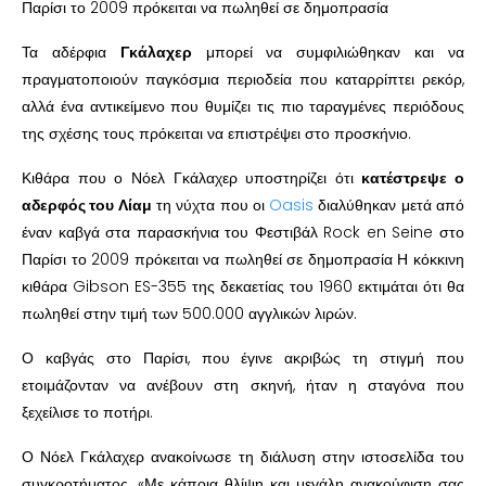
Παρίσι το 2009 πρόκειται να πωληθεί σε δημοπρασία
Τα αδέρφια
Γκάλαχερ
μπορεί να συμφιλιώθηκαν και να
πραγματοποιούν παγκόσμια περιοδεία που καταρρίπτει ρεκόρ,
αλλά ένα αντικείμενο που θυμίζει τις πιο ταραγμένες περιόδους
της σχέσης τους πρόκειται να επιστρέψει στο προσκήνιο.
Κιθάρα που ο Νόελ Γκάλαχερ υποστηρίζει ότι
κατέστρεψε ο
αδερφός του Λίαμ
τη νύχτα που οι
Oasis
διαλύθηκαν μετά από
έναν καβγά στα παρασκήνια του Φεστιβάλ Rock en Seine στο
Παρίσι το 2009 πρόκειται να πωληθεί σε δημοπρασία Η κόκκινη
κιθάρα Gibson ES-355 της δεκαετίας του 1960 εκτιμάται ότι θα
πωληθεί στην τιμή των 500.000 αγγλικών λιρών.
Ο καβγάς στο Παρίσι, που έγινε ακριβώς τη στιγμή που
ετοιμάζονταν να ανέβουν στη σκηνή, ήταν η σταγόνα που
ξεχείλισε το ποτήρι.
Ο Νόελ Γκάλαχερ ανακοίνωσε τη διάλυση στην ιστοσελίδα του
συγκροτήματος. «Με κάποια θλίψη και μεγάλη ανακούφιση σας