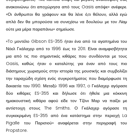
ανακοινώνω ότι αποχώρησα από τους Oasis απόψε» ανέφερε.
«Οι άνθρωποι θα γράφουν και θα λένε ό,τι θέλουν, αλλά εγώ
απλά δεν θα μπορούσα να συνεχίσω να δουλεύω με τον Λίαμ
ούτε μια μέρα παραπάνω» σημείωσε.
«To μοντέλο Gibson ES-355 ήταν ένα από τα αγαπημένα του
Νόελ Γκάλαχερ από το 1996 έως το 2011. Είναι αναμφισβήτητα
μια από τις πιο σημαντικές κιθάρες που συνδέονται με τους
Oasis, καθώς ήταν ο καταλύτης για έναν από τους πιο
διάσημους χωρισμούς στην ιστορία της μουσικής και συμβολίζει
την ταραχώδη σχέση ενός συγκροτήματος που διαμόρφωσε τη
δεκαετία του 1990. Μεταξύ 1996 και 1997, o Γκάλαχερ αγόρασε
δύο κιθάρες ES-355 και δήλωσε ότι ήθελε μια κόκκινη
ημιακουστική κιθάρα αφού είδε τον Τζόνι Μαρ να παίζει με
αντίστοιχη στους The Smiths. Ο Γκάλαχερ αγόρασε τη
συγκεκριμένη ES-355 από ένα κατάστημα στην περιοχή La
Pigalle του Παρισιού» αναφέρεται στην περιγραφή του
Propstore.