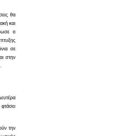
σεις θα
ακή και
ρωσε ο
πτυξης
όνια σε
αι στην
.
Δευτέρα
 φτάσει
ούν την