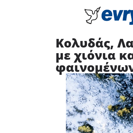
Κολυδάς, Λ
με χιόνια κ
φαινομένω