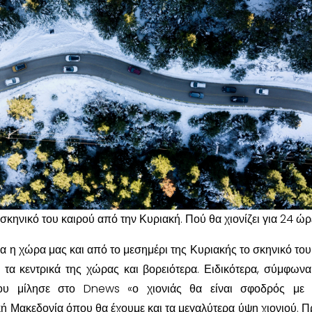
σκηνικό του καιρού από την Κυριακή. Πού θα χιονίζει για 24 ώρ
να η χώρα μας και από το μεσημέρι της Κυριακής το σκηνικό το
 τα κεντρικά της χώρας και βορειότερα. Ειδικότερα, σύμφωνα
 μίλησε στο Dnews «ο χιονιάς θα είναι σφοδρός με 
κή Μακεδονία όπου θα έχουμε και τα μεγαλύτερα ύψη χιονιού. 