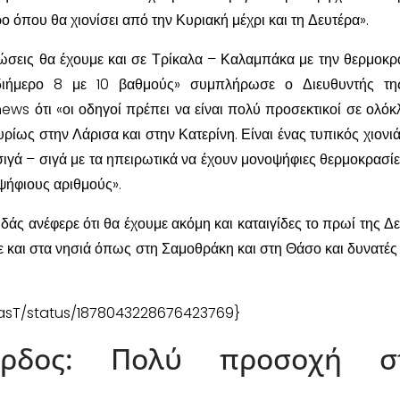
ρο όπου θα χιονίσει από την Κυριακή μέχρι και τη Δευτέρα».
ώσεις θα έχουμε και σε Τρίκαλα – Καλαμπάκα με την θερμοκρ
 διήμερο 8 με 10 βαθμούς» συμπλήρωσε ο Διευθυντής τ
ews ότι «οι οδηγοί πρέπει να είναι πολύ προσεκτικοί σε ολόκ
υρίως στην Λάρισα και στην Κατερίνη. Είναι ένας τυπικός χιονι
ιγά – σιγά με τα ηπειρωτικά να έχουν μονοψήφιες θερμοκρασίες
ιψήφιους αριθμούς».
υδάς ανέφερε ότι θα έχουμε ακόμη και καταιγίδες το πρωί της Δε
ε και στα νησιά όπως στη Σαμοθράκη και στη Θάσο και δυνατές
dasT/status/1878043228676423769}
βάρδος: Πολύ προσοχή σ