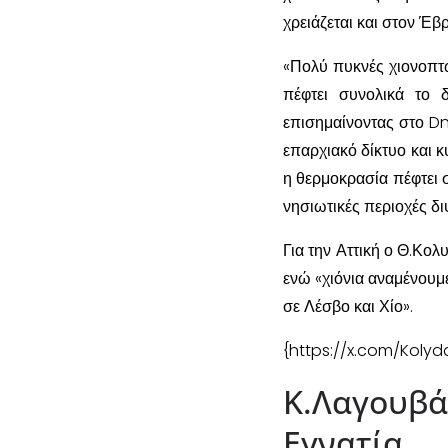
χρειάζεται και στον Έβ
«Πολύ πυκνές χιονοπτ
πέφτει συνολικά το
επισημαίνοντας στο Dn
επαρχιακό δίκτυο και κ
η θερμοκρασία πέφτει σ
νησιωτικές περιοχές δ
Για την Αττική ο Θ.Κολ
ενώ «χιόνια αναμένουμ
σε Λέσβο και Χίο».
{https://x.com/Koly
Κ.Λαγου
Εγνατία