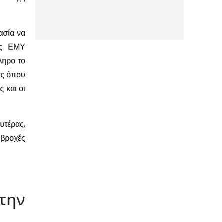
ασία να
ης ΕΜΥ
ληρο το
άς όπου
 και οι
υτέρας,
 βροχές
την