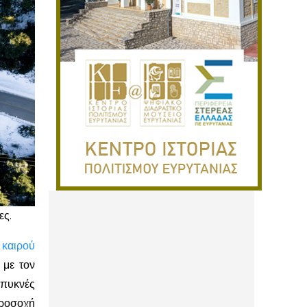
ες.
υ
καιρού
 με τον
πυκνές
Προσοχή