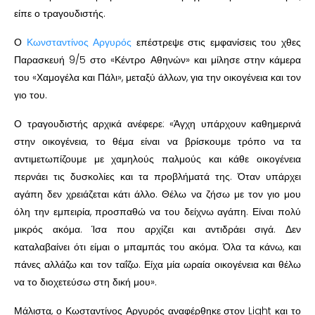
είπε ο τραγουδιστής.
Ο
Κωνσταντίνος Αργυρός
επέστρεψε στις εμφανίσεις του χθες
Παρασκευή 9/5 στο «Κέντρο Αθηνών» και μίλησε στην κάμερα
του «Χαμογέλα και Πάλι», μεταξύ άλλων, για την οικογένεια και τον
γιο του.
Ο τραγουδιστής αρχικά ανέφερε: «Άγχη υπάρχουν καθημερινά
στην οικογένεια, το θέμα είναι να βρίσκουμε τρόπο να τα
αντιμετωπίζουμε με χαμηλούς παλμούς και κάθε οικογένεια
περνάει τις δυσκολίες και τα προβλήματά της. Όταν υπάρχει
αγάπη δεν χρειάζεται κάτι άλλο. Θέλω να ζήσω με τον γιο μου
όλη την εμπειρία, προσπαθώ να του δείχνω αγάπη. Είναι πολύ
μικρός ακόμα. Ίσα που αρχίζει και αντιδράει σιγά. Δεν
καταλαβαίνει ότι είμαι ο μπαμπάς του ακόμα. Όλα τα κάνω, και
πάνες αλλάζω και τον ταΐζω. Είχα μία ωραία οικογένεια και θέλω
να το διοχετεύσω στη δική μου».
Μάλιστα, ο Κωσταντίνος Αργυρός αναφέρθηκε στον Light και το