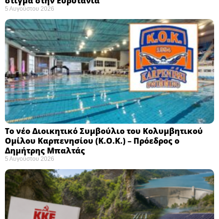
στίγμα στην Ευρυτανία
5 Αυγούστου 2026
Το νέο Διοικητικό Συμβούλιο του Κολυμβητικού
Ομίλου Καρπενησίου (Κ.Ο.Κ.) – Πρόεδρος ο
Δημήτρης Μπαλτάς
5 Αυγούστου 2026