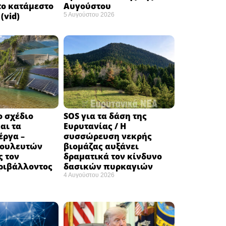
το κατάμεστο
Αυγούστου
(vid)
5 Αυγούστου 2026
ο σχέδιο
SOS για τα δάση της
αι τα
Ευρυτανίας / Η
έργα –
συσσώρευση νεκρής
βουλευτών
βιομάζας αυξάνει
ς τον
δραματικά τον κίνδυνο
ριβάλλοντος
δασικών πυρκαγιών
4 Αυγούστου 2026