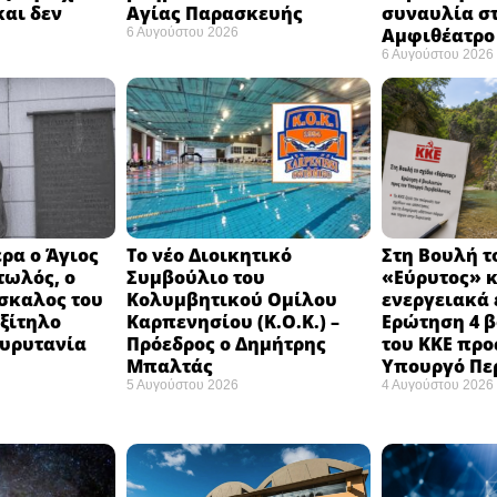
και δεν
Αγίας Παρασκευής
συναυλία σ
Αμφιθέατρο 
6 Αυγούστου 2026
6 Αυγούστου 2026
ρα ο Άγιος
Το νέο Διοικητικό
Στη Βουλή τ
τωλός, ο
Συμβούλιο του
«Εύρυτος» κ
σκαλος του
Κολυμβητικού Ομίλου
ενεργειακά 
εξίτηλο
Καρπενησίου (Κ.Ο.Κ.) –
Ερώτηση 4 
Ευρυτανία
Πρόεδρος ο Δημήτρης
του ΚΚΕ προ
Μπαλτάς
Υπουργό Πε
5 Αυγούστου 2026
4 Αυγούστου 2026