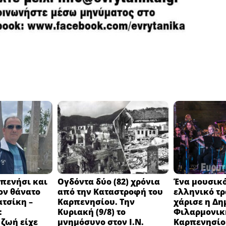
πενήσι και
Ογδόντα δύο (82) χρόνια
Ένα μουσικό
ον θάνατο
από την Καταστροφή του
ελληνικό τ
ατσίκη –
Καρπενησίου. Την
χάρισε η Δη
:
Κυριακή (9/8) το
Φιλαρμονικ
 ζωή είχε
μνημόσυνο στον Ι.Ν.
Καρπενησίο