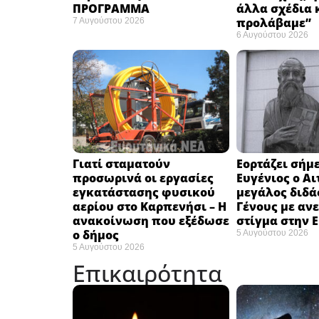
ΠΡΟΓΡΑΜΜΑ
άλλα σχέδια 
προλάβαμε”
7 Αυγούστου 2026
6 Αυγούστου 2026
Γιατί σταματούν
Εορτάζει σήμε
προσωρινά οι εργασίες
Ευγένιος ο Αι
εγκατάστασης φυσικού
μεγάλος διδά
αερίου στο Καρπενήσι – Η
Γένους με αν
ανακοίνωση που εξέδωσε
στίγμα στην 
ο δήμος
5 Αυγούστου 2026
5 Αυγούστου 2026
Επικαιρότητα