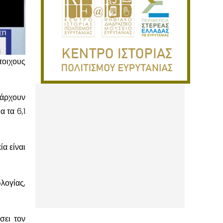
τοιχους
άρχουν
α τα 6,1
α είναι
λογίας,
σει τον