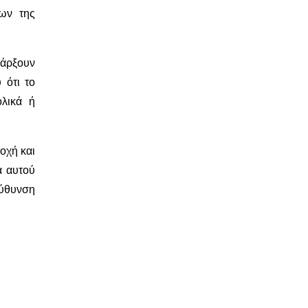
ων της
πάρξουν
 ότι το
ολικά ή
οχή και
α αυτού
εύθυνση