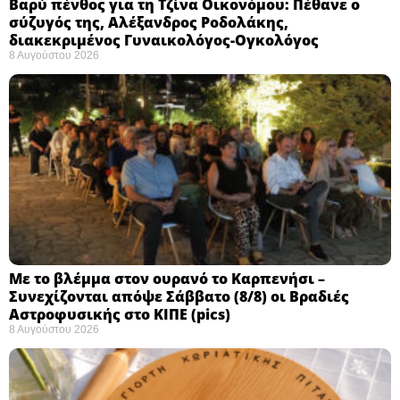
Βαρύ πένθος για τη Τζίνα Οικονόμου: Πέθανε ο
σύζυγός της, Αλέξανδρος Ροδολάκης,
διακεκριμένος Γυναικολόγος-Ογκολόγος
8 Αυγούστου 2026
Με το βλέμμα στον ουρανό το Καρπενήσι –
Συνεχίζονται απόψε Σάββατο (8/8) οι Βραδιές
Αστροφυσικής στο ΚΙΠΕ (pics)
8 Αυγούστου 2026