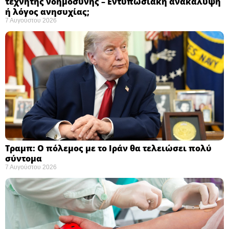
τεχνητής νοημοσύνης – Εντυπωσιακή ανακάλυψη
ή λόγος ανησυχίας; ​
7 Αυγούστου 2026
Τραμπ: Ο πόλεμος με το Ιράν θα τελειώσει πολύ
σύντομα ​
7 Αυγούστου 2026