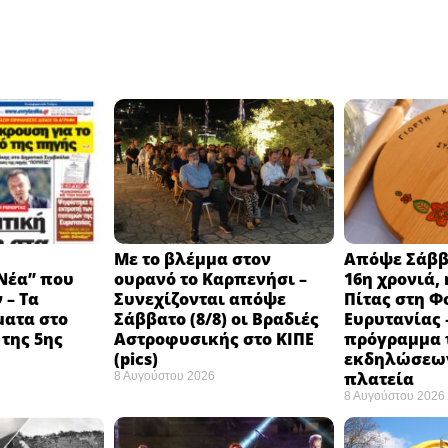
Με το βλέμμα στον
Απόψε Σάββα
Νέα” που
ουρανό το Καρπενήσι –
16η χρονιά, 
 – Τα
Συνεχίζονται απόψε
Πίτας στη Φ
ματα στο
Σάββατο (8/8) οι Βραδιές
Ευρυτανίας 
της 5ης
Αστροφυσικής στο ΚΙΠΕ
πρόγραμμα 
(pics)
εκδηλώσεων
πλατεία
8 Αυγούστου 2026
8 Αυγούστου 2026