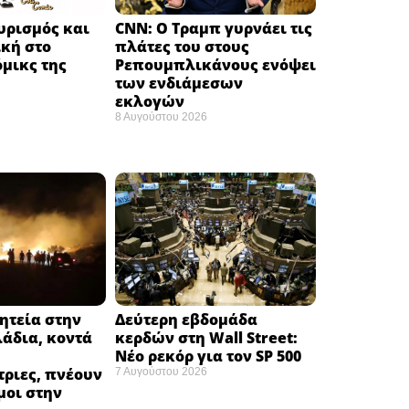
υρισμός και
CNN: Ο Τραμπ γυρνάει τις
κή στο
πλάτες του στους
μικς της
Ρεπουμπλικάνους ενόψει
των ενδιάμεσων
εκλογών ​
8 Αυγούστου 2026
ητεία στην
Δεύτερη εβδομάδα
άδια, κοντά
κερδών στη Wall Street:
Νέο ρεκόρ για τον SP 500
ριες, πνέουν
7 Αυγούστου 2026
μοι στην