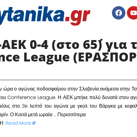
-ΑΕΚ 0-4 (στο 65΄) για
nce League (ΕΡAΣΠΟΡ)
 την ώρα ο αγώνας ποδοσφαίρου στην Σλοβενία ανάμεσα στην Τσέ
» του Conference League. Η ΑΕΚ μπήκε πολύ δυνατά στον αγ
όλις στο 3ο λεπτό του αγώνα με γκολ του Βάργκα με κεφα
αρίν. Ο Κοιτά μετά ωραία … Περισσότερα
Η:
Read More