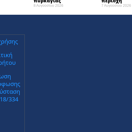
πυρκαγιάς ​
περιοχή
8 Αυγούστου 2026
7 Αυγούστου 2026
χρήσης
τική
ρήτου
ωση
ρφωσης
Σύσταση
018/334