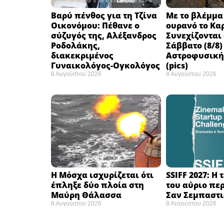
Βαρύ πένθος για τη Τζίνα
Με το βλέμμα
Οικονόμου: Πέθανε ο
ουρανό το Κα
σύζυγός της, Αλέξανδρος
Συνεχίζονται
Ροδολάκης,
Σάββατο (8/8)
διακεκριμένος
Αστροφυσικής
Γυναικολόγος-Ογκολόγος
(pics)
8 Αυγούστου 2026
8 Αυγούστου 2026
Η Μόσχα ισχυρίζεται ότι
SSIFF 2027: Η
έπληξε δύο πλοία στη
του αύριο πε
Μαύρη Θάλασσα ​
Σαν Σεμπαστι
8 Αυγούστου 2026
8 Αυγούστου 2026