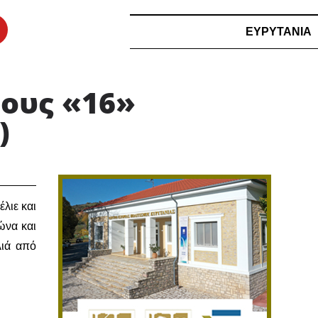
ΕΥΡΥΤΑΝΙΑ
 τους «16»
 ​
λιε και
ώνα και
λιά από