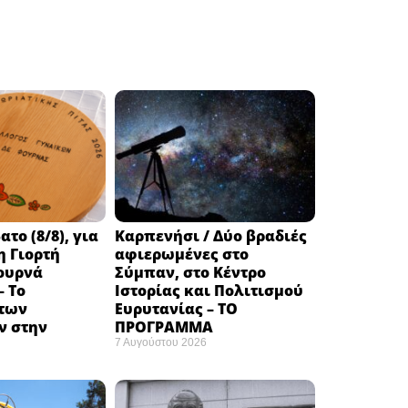
το (8/8), για
Καρπενήσι / Δύο βραδιές
η Γιορτή
αφιερωμένες στο
ουρνά
Σύμπαν, στο Κέντρο
– Το
Ιστορίας και Πολιτισμού
των
Ευρυτανίας – ΤΟ
 στην
ΠΡΟΓΡΑΜΜΑ
7 Αυγούστου 2026