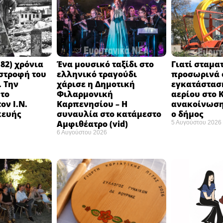
82) χρόνια
Ένα μουσικό ταξίδι στο
Γιατί σταμα
στροφή του
ελληνικό τραγούδι
προσωρινά ο
 Την
χάρισε η Δημοτική
εγκατάστασ
 το
Φιλαρμονική
αερίου στο 
ον Ι.Ν.
Καρπενησίου – Η
ανακοίνωση
κευής
συναυλία στο κατάμεστο
ο δήμος
Αμφιθέατρο (vid)
5 Αυγούστου 2026
6 Αυγούστου 2026