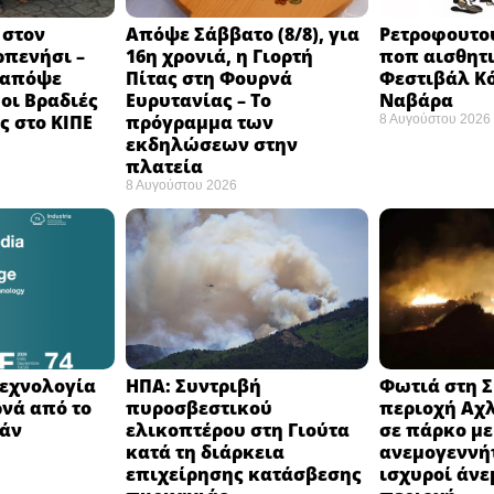
 στον
Απόψε Σάββατο (8/8), για
Ρετροφουτο
ρπενήσι –
16η χρονιά, η Γιορτή
ποπ αισθητι
 απόψε
Πίτας στη Φουρνά
Φεστιβάλ Κό
 οι Βραδιές
Ευρυτανίας – Το
Ναβάρα ​
 στο ΚΙΠΕ
πρόγραμμα των
8 Αυγούστου 2026
εκδηλώσεων στην
πλατεία
8 Αυγούστου 2026
 τεχνολογία
ΗΠΑ: Συντριβή
Φωτιά στη Σ
ρνά από το
πυροσβεστικού
περιοχή Αχλ
άν ​
ελικοπτέρου στη Γιούτα
σε πάρκο με
κατά τη διάρκεια
ανεμογεννήτ
επιχείρησης κατάσβεσης
ισχυροί άνε