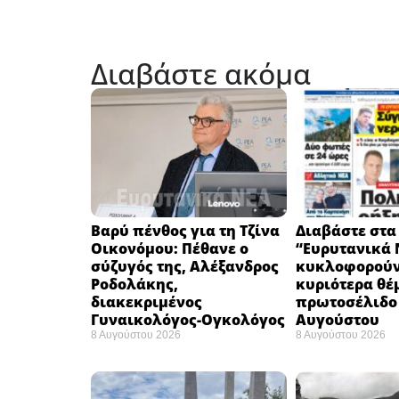
Διαβάστε ακόμα
Βαρύ πένθος για τη Τζίνα
Διαβάστε στα
Οικονόμου: Πέθανε ο
“Ευρυτανικά 
σύζυγός της, Αλέξανδρος
κυκλοφορούν
Ροδολάκης,
κυριότερα θέ
διακεκριμένος
πρωτοσέλιδο 
Γυναικολόγος-Ογκολόγος
Αυγούστου
8 Αυγούστου 2026
8 Αυγούστου 2026