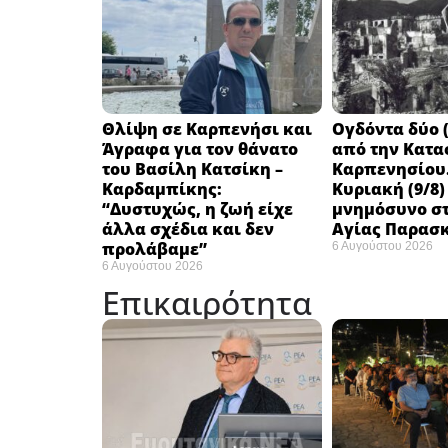
Θλίψη σε Καρπενήσι και
Ογδόντα δύο (
Άγραφα για τον θάνατο
από την Κατα
του Βασίλη Κατσίκη –
Καρπενησίου.
Καρδαμπίκης:
Κυριακή (9/8)
“Δυστυχώς, η ζωή είχε
μνημόσυνο στ
άλλα σχέδια και δεν
Αγίας Παρασ
προλάβαμε”
6 Αυγούστου 2026
6 Αυγούστου 2026
Επικαιρότητα