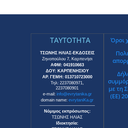
TAYTOTHTA
Όροι 
Πολι
ΤΣΩΝΗΣ ΗΛΙΑΣ-ΕΚΔΟΣΕΙΣ
Ζηνοπούλου 7, Καρπενήσι
απορ
ΑΦΜ: 041910663
ΔΟΥ: ΚΑΡΠΕΝΗΣΙΟΥ
Δήλ
ΑΡ. ΓΕΜΗ: 013710723000
συμμό
Τηλ: 2237080971,
με τη 
2237080901
e-mail:
info@evrytanika.gr
(ΕΕ) 2
domain name:
evrytaniKa.gr
Νόμιμος εκπρόσωπος:
ΤΣΩΝΗΣ ΗΛΙΑΣ
Ιδιοκτησία: