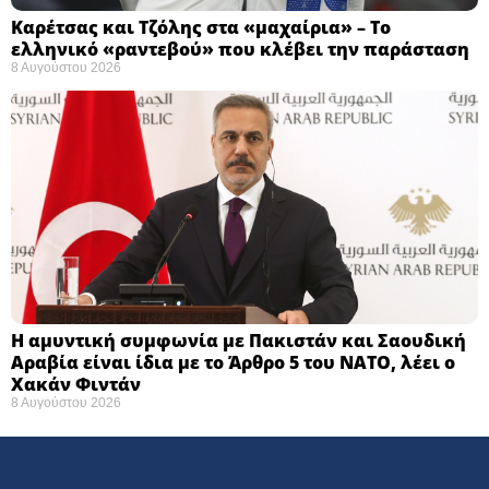
Καρέτσας και Τζόλης στα «μαχαίρια» – Το
ελληνικό «ραντεβού» που κλέβει την παράσταση
8 Αυγούστου 2026
Η αμυντική συμφωνία με Πακιστάν και Σαουδική
Αραβία είναι ίδια με το Άρθρο 5 του ΝΑΤΟ, λέει ο
Χακάν Φιντάν
8 Αυγούστου 2026