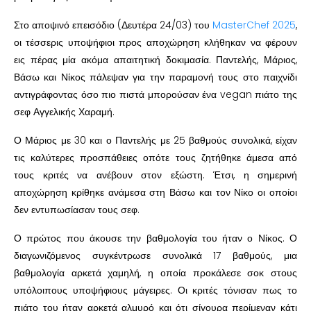
Στο αποψινό επεισόδιο (Δευτέρα 24/03) του
MasterChef 2025
,
οι τέσσερις υποψήφιοι προς αποχώρηση κλήθηκαν να φέρουν
εις πέρας μία ακόμα απαιτητική δοκιμασία. Παντελής, Μάριος,
Βάσω και Νίκος πάλεψαν για την παραμονή τους στο παιχνίδι
αντιγράφοντας όσο πιο πιστά μπορούσαν ένα vegan πιάτο της
σεφ Αγγελικής Χαραμή.
Ο Μάριος με 30 και ο Παντελής με 25 βαθμούς συνολικά, είχαν
τις καλύτερες προσπάθειες οπότε τους ζητήθηκε άμεσα από
τους κριτές να ανέβουν στον εξώστη. Έτσι, η σημερινή
αποχώρηση κρίθηκε ανάμεσα στη Βάσω και τον Νίκο οι οποίοι
δεν εντυπωσίασαν τους σεφ.
Ο πρώτος που άκουσε την βαθμολογία του ήταν ο Νίκος. Ο
διαγωνιζόμενος συγκέντρωσε συνολικά 17 βαθμούς, μια
βαθμολογία αρκετά χαμηλή, η οποία προκάλεσε σοκ στους
υπόλοιπους υποψήφιους μάγειρες. Οι κριτές τόνισαν πως το
πιάτο του ήταν αρκετά αλμυρό και ότι σίγουρα περίμεναν κάτι