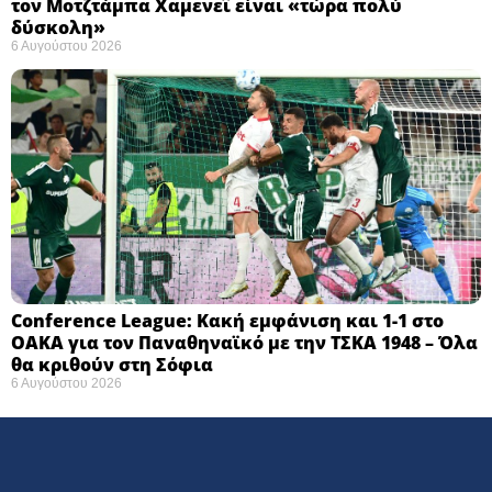
τον Μοτζτάμπα Χαμενεΐ είναι «τώρα πολύ
δύσκολη» ​
6 Αυγούστου 2026
Conference League: Κακή εμφάνιση και 1-1 στο
ΟΑΚΑ για τον Παναθηναϊκό με την ΤΣΚΑ 1948 – Όλα
θα κριθούν στη Σόφια ​
6 Αυγούστου 2026