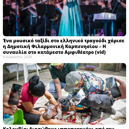
Ένα μουσικό ταξίδι στο ελληνικό τραγούδι χάρισε
η Δημοτική Φιλαρμονική Καρπενησίου – Η
συναυλία στο κατάμεστο Αμφιθέατρο (vid)
6 Αυγούστου 2026
Κολομβία: Διασώθηκε ιπποποταμάκι από την