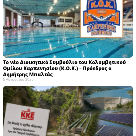
Το νέο Διοικητικό Συμβούλιο του Κολυμβητικού
Ομίλου Καρπενησίου (Κ.Ο.Κ.) – Πρόεδρος ο
Δημήτρης Μπαλτάς
5 Αυγούστου 2026