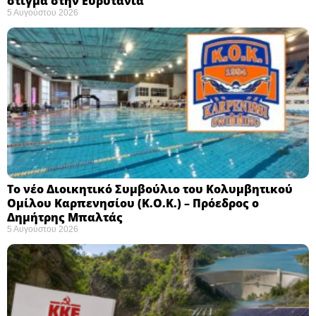
στίγμα στην Ευρυτανία
5 Αυγούστου 2026
Το νέο Διοικητικό Συμβούλιο του Κολυμβητικού
Ομίλου Καρπενησίου (Κ.Ο.Κ.) – Πρόεδρος ο
Δημήτρης Μπαλτάς
5 Αυγούστου 2026